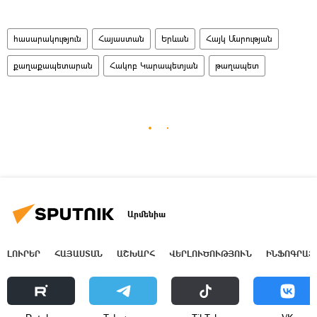
հասարակություն
Հայաստան
Երևան
Հայկ Մարության
քաղաքապետարան
Հակոբ Կարապետյան
թաղապետ
Արմենիա
ԼՈՒՐԵՐ
ՀԱՅԱՍՏԱՆ
ԱՇԽԱՐՀ
ՎԵՐԼՈՒԾՈՒԹՅՈՒՆ
ԻՆՖՈԳՐԱՖ