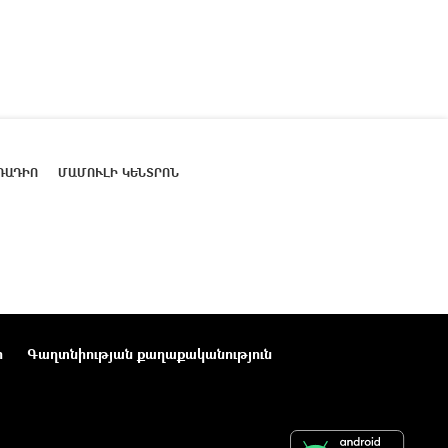
ՌԱԴԻՈ
ՄԱՄՈՒԼԻ ԿԵՆՏՐՈՆ
ր
Գաղտնիության քաղաքականություն