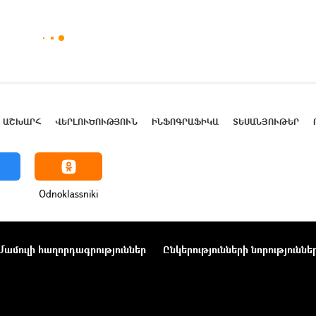
ԱՇԽԱՐՀ
ՎԵՐԼՈՒԾՈՒԹՅՈՒՆ
ԻՆՖՈԳՐԱՖԻԿԱ
ՏԵՍԱՆՅՈՒԹԵՐ
Odnoklassniki
Մամուլի հաղորդագրություններ
Ընկերությունների նորություննե