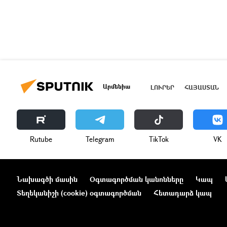
Արմենիա
ԼՈՒՐԵՐ
ՀԱՅԱՍՏԱՆ
Rutube
Telegram
ТikТоk
VK
Նախագծի մասին
Օգտագործման կանոնները
Կապ
Տեղեկանիշի (cookie) օգտագործման
Հետադարձ կապ