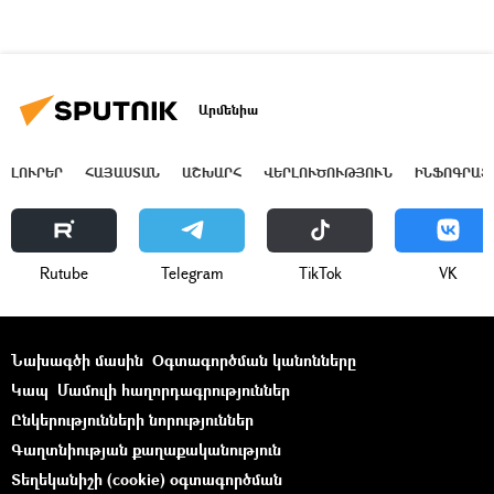
Արմենիա
ԼՈՒՐԵՐ
ՀԱՅԱՍՏԱՆ
ԱՇԽԱՐՀ
ՎԵՐԼՈՒԾՈՒԹՅՈՒՆ
ԻՆՖՈԳՐԱՖ
Rutube
Telegram
ТikТоk
VK
Նախագծի մասին
Օգտագործման կանոնները
Կապ
Մամուլի հաղորդագրություններ
Ընկերությունների նորություններ
Գաղտնիության քաղաքականություն
Տեղեկանիշի (cookie) օգտագործման