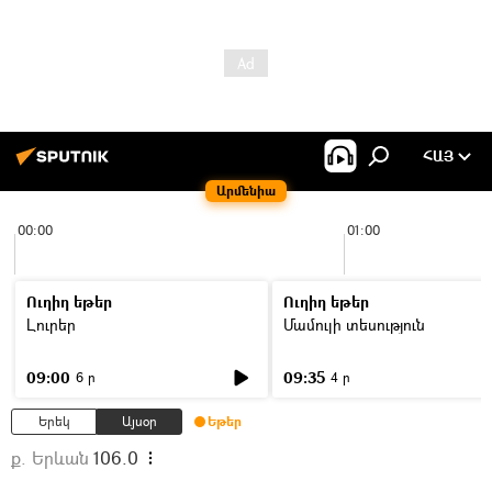
ՀԱՅ
Արմենիա
00:00
01:00
Ուղիղ եթեր
Ուղիղ եթեր
Լուրեր
Մամուլի տեսություն
09:00
09:35
6 ր
4 ր
Երեկ
Այսօր
Եթեր
ք. Երևան
106.0