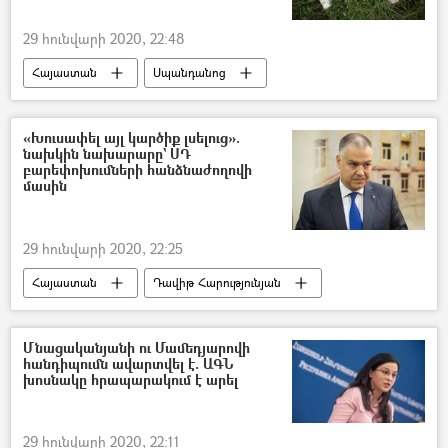
29 հունվարի 2020, 22:48
Հայաստան
Սպանդանոց
անասնագոմ
անասնապահություն
Միս
Գյուղ
գյուղացի
«Խուսափել այլ կարծիք լսելուց».
նախկին նախարարը` ՍԴ
Նիկոլ Փաշինյան
Կարեն Կարապետյան
բարեփոխումների հանձնաժողովի
մասին
29 հունվարի 2020, 22:25
Հայաստան
Դավիթ Հարությունյան
Սահմանադրական դատարան
Սահմանադրություն
Մնացականյանի ու Մամեդյարովի
հանդիպումն ավարտվել է. ԱԳՆ
Արփինե Հովհաննիսյան
Իշխանություն
խոսնակը հրապարակում է արել
29 հունվարի 2020, 22:11