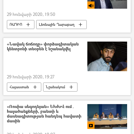
Ռեստորան
կրակոց
Զոհ
29 հունվարի 2020, 19:50
ՌԱԴԻՈ
Լեռնային Ղարաբաղ
Ղարաբաղյան հակամարտություն
Սու-30ՍՄ կործանիչ
Զենք
«Նավակ ճոճողը» փորձագիտական
կենտրոնի տնօրեն է նշանակվել
Ադրբեջան
հայ-ադրբեջանական
29 հունվարի 2020, 19:27
Հայաստան
Նշանակում
«Ռոսիա սեգոդնյան» ԵԽԽՎ-ում․
հալածանքների, բանտի և
մասնագիտության հանդեպ հավատի
մասին