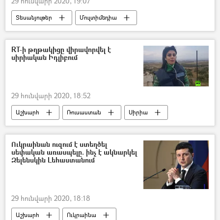
29 հունվարի 2020, 19:07
Տեսանյութեր
Մուլտիմեդիա
Sputnik
Կիրիլ Վիշինսկի
«Ռոսիա սեգոդնյա» ՄՏԳ
RT-ի թղթակիցը վիրավորվել է
սիրիական Իդլիբում
29 հունվարի 2020, 18:52
Աշխարհ
Ռուսաստան
Սիրիա
Լրագրող
հիվանդանոց
Ուկրաինան ուզում է ստեղծել
սեփական առասպելը. ինչ է ակնարկել
Զելենսկին Լեհաստանում
29 հունվարի 2020, 18:18
Աշխարհ
Ուկրաինա