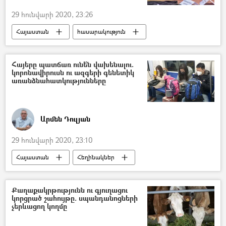
29 հունվարի 2020, 23:26
Հայաստան
հասարակություն
Պետական վերահսկողական ծառայություն (ՊՎԾ)
ՀՀ պաշտպանության նախարարություն (ՊՆ)
Հայերը պատճառ ունե՞ն վախենալու.
կորոնավիրուսն ու ազգերի գենետիկ
ստուգումներ
վառելիք
հագուստ
առանձնահատկությունները
Զինվոր
Զինված ուժեր
Արմեն Դուլյան
29 հունվարի 2020, 23:10
Հայաստան
Հեղինակներ
Արմեն Դուլյան
կորոնավիրուս
վիրուս
5 րոպե Դուլյանի հետ
Քաղաքակրթությունն ու գյուղացու
կորցրած շահույթը. սպանդանոցների
չերևացող կողմը