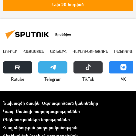
Ապրիլյան քառօրյա պատերազմ
Եվս 20 հոդված
Ղարաբաղյան հակամարտություն
Լեռնային Ղարաբաղ
Արմենիա
ԼՈՒՐԵՐ
ՀԱՅԱՍՏԱՆ
ԱՇԽԱՐՀ
ՎԵՐԼՈՒԾՈՒԹՅՈՒՆ
ԻՆՖՈԳՐԱՖ
Rutube
Telegram
ТikТоk
VK
Նախագծի մասին
Օգտագործման կանոնները
Կապ
Մամուլի հաղորդագրություններ
Ընկերությունների նորություններ
Գաղտնիության քաղաքականություն
Տեղեկանիշի (cookie) օգտագործման