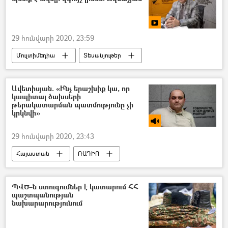
29 հունվարի 2020, 23:59
Մուլտիմեդիա
Տեսանյութեր
Սամվել Ճզմաչյան
վարկ
Ավետիսյան. «Ի՞նչ երաշխիք կա, որ
կապիտալ ծախսերի
թերակատարման պատմությունը չի
կրկնվի»
29 հունվարի 2020, 23:43
Հայաստան
ՌԱԴԻՈ
հասարակություն
Թադևոս Ավետիսյան
Նիկոլ Փաշինյան
ՊՎԾ–ն ստուգումներ է կատարում ՀՀ
պաշտպանության
նախարարությունում