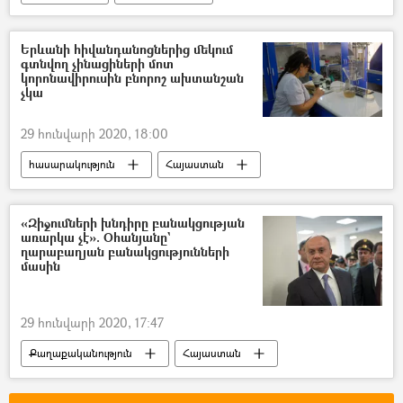
Վլադիմիր Զելենսկի
Լեհաստան
Երկրորդ համաշխարհային պատերազմ
Երևանի հիվանդանոցներից մեկում
գտնվող չինացիների մոտ
ԽՍՀՄ
կորոնավիրուսին բնորոշ ախտանշան
չկա
29 հունվարի 2020, 18:00
հասարակություն
Հայաստան
կորոնավիրուս
ՀՀ առողջապահության նախարարություն
«Զիջումների խնդիրը բանակցության
առարկա չէ». Օհանյանը`
Կորոնավիրուսը աշխարհում
ղարաբաղյան բանակցությունների
մասին
29 հունվարի 2020, 17:47
Քաղաքականություն
Հայաստան
Սեյրան Օհանյան