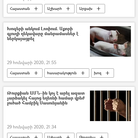
Հայաստան
Աշխարհ
Արցախ
ՀՀ Արտաքին գործերի նախարարություն. ԱԳՆ
Զոհրաբ Մնացականյան
Աննա Նաղդալյան
Խոզերի անկում Լոռիում. Աքորի
գյուղի ղեկավարը մանրամասներ է
Էլմար Մամեդյարով
ԵԱՀԿ Մինսկի Խումբ
ներկայացրել
Լեռնային Ղարաբաղ
Ղարաբաղյան հակամարտություն
29 հունվարի 2020, 21:55
Հայաստան
հասարակություն
խոզ
Լոռի
Մարզ
համայնքի ղեկավար
Թուրքիան ԱՄՆ–ին կոչ է արել ազատ
չարձակել Հայոց եղեռնի համար վրեժ
լուծած Համբիկ Սասունյանին
29 հունվարի 2020, 21:34
Հայաստան
Աշխարհ
Թուրքիա