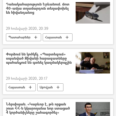
ասուլիս
«Թավշյա հեղափոխություն»
Դանակահարություն Երևանում. մոտ
40–ամյա տղամարդուն տեղափոխել
Իշխանություն
ընդդիմություն
են հիվանդանոց
29 հունվարի 2020, 20:39
Պատահարներ
Հայաստան
Երևան
դանակահարություն
Երիտասարդ
տղամարդ
Փորձում են կոծկե՞լ. «Պարտեզում»
սպանված Ջիվանի հարազատները
հիվանդանոց
Վիրավոր
պահանջում են գտնել կազմակերպչին
վիրահատություն
29 հունվարի 2020, 20:17
Հայաստան
Աբովյան
Սպանություն
ՀՀ գլխավոր դատախազություն
Ներսիսյան. «Կարևոր է, թե որքան
շուտ ՀՀ-ն կկարողանա նոր ստացած
ՀՀ քննչական կոմիտե
Գագիկ Ծառուկյան
4 կործանիչները շահագործել»