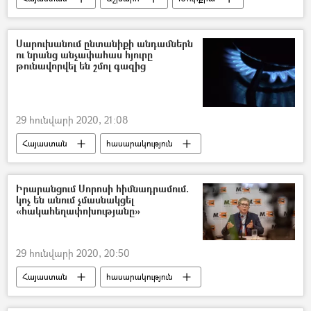
ԱՄՆ
Համբիկ Սասունյան
Սարուխանում ընտանիքի անդամներն
ու նրանց անչափահաս հյուրը
թունավորվել են շմոլ գազից
29 հունվարի 2020, 21:08
Հայաստան
հասարակություն
Պատահարներ
թունավորում
շմոլ գազ
Գավառ
հիվանդանոց
Իրարանցում Սորոսի հիմնադրամում.
կոչ են անում չմասնակցել
Վթար, պատահար, սպանություն, գողություն
«հակահեղափոխությանը»
29 հունվարի 2020, 20:50
Հայաստան
հասարակություն
Քաղաքականություն
Սորոսի հիմնադրամ