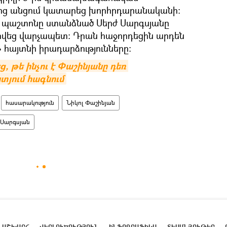
ց անցում կատարեց խորհրդարանականի:
 պաշտոնը ստանձնած Սերժ Սարգսյանը
տրվեց վարչապետ։ Դրան հաջորդեցին արդեն
 հայտնի իրադարձությունները։
թե ինչու է Փաշինյանը դեռ 
տյում հագնում
հասարակություն
Նիկոլ Փաշինյան
 Սարգսյան
ԱՇԽԱՐՀ
ՎԵՐԼՈՒԾՈՒԹՅՈՒՆ
ԻՆՖՈԳՐԱՖԻԿԱ
ՏԵՍԱՆՅՈՒԹԵՐ