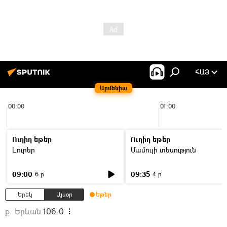
ՀԱՅ
Արմենիա
00:00
01:00
Ուղիղ եթեր
Ուղիղ եթեր
Լուրեր
Մամուլի տեսություն
09:00
09:35
6 ր
4 ր
Երեկ
Այսօր
Եթեր
ք. Երևան
106.0