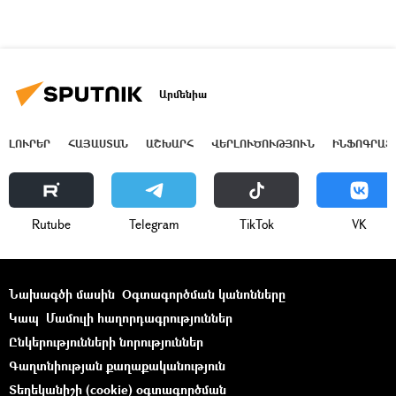
Արմենիա
ԼՈՒՐԵՐ
ՀԱՅԱՍՏԱՆ
ԱՇԽԱՐՀ
ՎԵՐԼՈՒԾՈՒԹՅՈՒՆ
ԻՆՖՈԳՐԱՖ
Rutube
Telegram
ТikТоk
VK
Նախագծի մասին
Օգտագործման կանոնները
Կապ
Մամուլի հաղորդագրություններ
Ընկերությունների նորություններ
Գաղտնիության քաղաքականություն
Տեղեկանիշի (cookie) օգտագործման