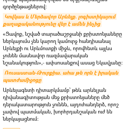
գործընթացներով:
Կովկաս և Մերձավոր Արևելք. լոգիստիկայում 
քաղաքականությունը վեր է ամեն ինչից
«Ցավոք, նշված տարածաշրջանի քրիստոնյաները
ներկայումս չեն կարող կամուրջ հանդիսանալ
Արևելքի ու Արևմուտքի միջև, որովհետև այլևս
չունեն մասնավոր ռազմավարական
նշանակություն»,- ափսոսանքով ասաց Եկավյանը:
Ռուսաստան-Թուրքիա. ահա թե որն է իրական 
պատժամիջոցը
Արևելագետի դիտարկմամբ՝ թեև արևելյան
դիվանագիտության մեջ քրիստոնյաները մեծ
դերակատարություն չունեն, այդուհանդերձ, որոշ
չափով պատմական, խորհրդանշական ուժ են
ներկայացնում: