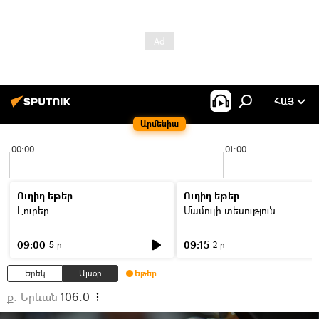
ՀԱՅ
Արմենիա
00:00
01:00
Ուղիղ եթեր
Ուղիղ եթեր
Լուրեր
Մամուլի տեսություն
09:00
09:15
5 ր
2 ր
Երեկ
Այսօր
Եթեր
ք. Երևան
106.0