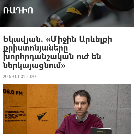
ՌԱԴԻՈ
Եկավյան. «Միջին Արևելքի
քրիստոնյաները
խորհրդանշական ուժ են
ներկայացնում»
20:59 01.01.2020