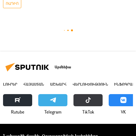
ՌԱԴԻՈ
Արմենիա
ԼՈՒՐԵՐ
ՀԱՅԱՍՏԱՆ
ԱՇԽԱՐՀ
ՎԵՐԼՈՒԾՈՒԹՅՈՒՆ
ԻՆՖՈԳՐԱՖ
Rutube
Telegram
ТikТоk
VK
Նախագծի մասին
Օգտագործման կանոնները