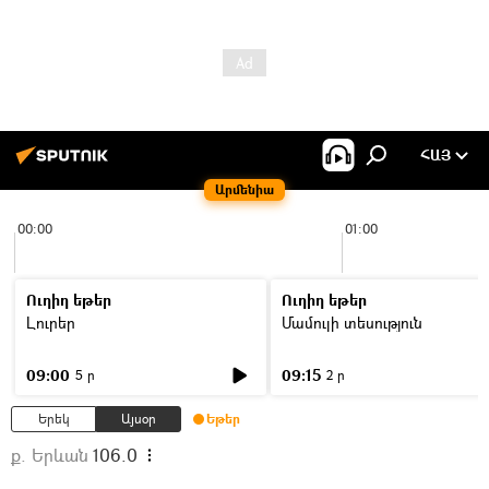
ՀԱՅ
Արմենիա
00:00
01:00
Ուղիղ եթեր
Ուղիղ եթեր
Լուրեր
Մամուլի տեսություն
09:00
09:15
5 ր
2 ր
Երեկ
Այսօր
Եթեր
ք. Երևան
106.0