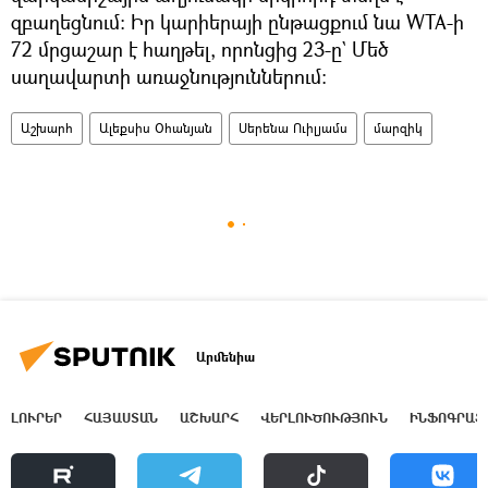
զբաղեցնում։ Իր կարիերայի ընթացքում նա WTA-ի
72 մրցաշար է հաղթել, որոնցից 23-ը` Մեծ
սաղավարտի առաջնություններում։
Աշխարհ
Ալեքսիս Օհանյան
Սերենա Ուիլյամս
մարզիկ
Արմենիա
ԼՈՒՐԵՐ
ՀԱՅԱՍՏԱՆ
ԱՇԽԱՐՀ
ՎԵՐԼՈՒԾՈՒԹՅՈՒՆ
ԻՆՖՈԳՐԱՖ