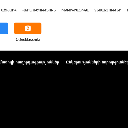
ԱՇԽԱՐՀ
ՎԵՐԼՈՒԾՈՒԹՅՈՒՆ
ԻՆՖՈԳՐԱՖԻԿԱ
ՏԵՍԱՆՅՈՒԹԵՐ
Odnoklassniki
Մամուլի հաղորդագրություններ
Ընկերությունների նորություննե