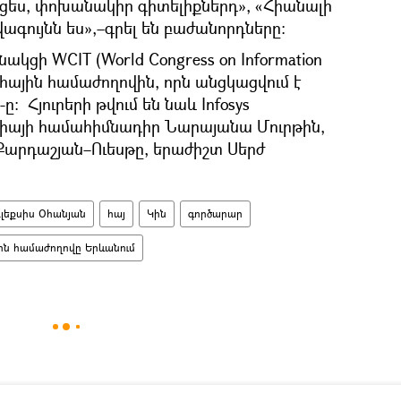
ցցես, փոխանակիր գիտելիքներդ», «Հիանալի
ավագույնն ես»,–գրել են բաժանորդները։
ակցի WCIT (World Congress on Information
հային համաժողովին, որն անցկացվում է
։ Հյուրերի թվում են նաև Infosys
ցիայի համահիմնադիր Նարայանա Մուրթին,
 Քարդաշյան–Ուեսթը, երաժիշտ Սերժ
լեքսիս Օհանյան
հայ
Կին
գործարար
ին համաժողովը Երևանում