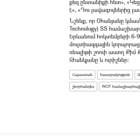
քեզ ընտանիքի հետ», «Կե
է», «Դու լավագույներից լ
Նշենք, որ Օհանյանը կմասն
Technology) ՏՏ համաշխար
Երևանում հոկտեմբերի 6-9-ը
մուլտիազգային կորպորա
ռեալիթի շոուի աստղ Քիմ
Թանկյանը և ուրիշներ։
Հայաստան
հասարակություն
Ա
շնորհանդես
WCIT համաշխարհայ