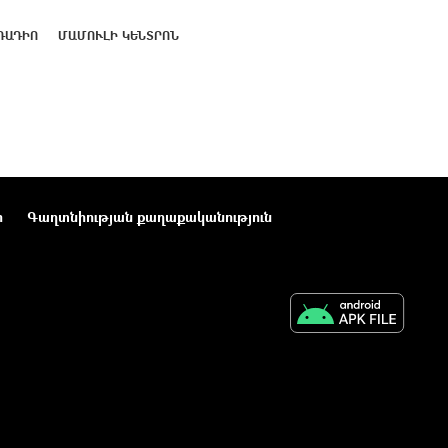
ՌԱԴԻՈ
ՄԱՄՈՒԼԻ ԿԵՆՏՐՈՆ
ր
Գաղտնիության քաղաքականություն