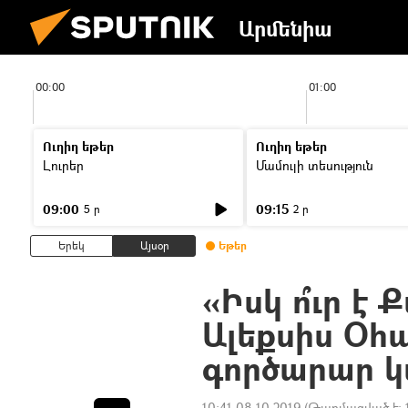
Արմենիա
00:00
01:00
Ուղիղ եթեր
Ուղիղ եթեր
Լուրեր
Մամուլի տեսություն
09:00
09:15
5 ր
2 ր
Երեկ
Այսօր
Եթեր
«Իսկ ո՞ւր է
Ալեքսիս Օհա
գործարար 
10:41 08.10.2019
(Թարմացված է: