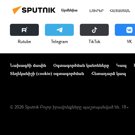
Արմենիա
ԼՈՒՐԵՐ
ՀԱՅԱՍՏԱՆ
Rutube
Telegram
ТikТоk
VK
Նախագծի մասին
Օգտագործման կանոնները
Կապ
Տեղեկանիշի (cookie) օգտագործման
Հետադարձ կապ
© 2026 Sputnik Բոլոր իրավունքները պաշտպանված են. 18+