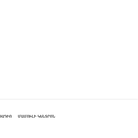
ՌԱԴԻՈ
ՄԱՄՈՒԼԻ ԿԵՆՏՐՈՆ