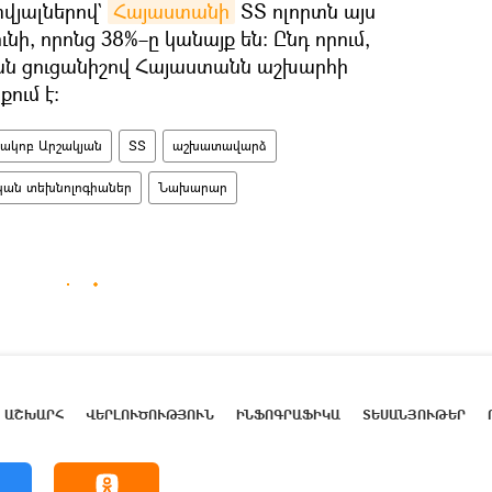
վյալներով`
Հայաստանի
ՏՏ ոլորտն այս
ի, որոնց 38%–ը կանայք են։ Ընդ որում,
ան ցուցանիշով Հայաստանն աշխարհի
ում է։
ակոբ Արշակյան
ՏՏ
աշխատավարձ
ան տեխնոլոգիաներ
Նախարար
ԱՇԽԱՐՀ
ՎԵՐԼՈՒԾՈՒԹՅՈՒՆ
ԻՆՖՈԳՐԱՖԻԿԱ
ՏԵՍԱՆՅՈՒԹԵՐ