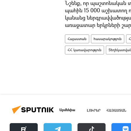
Նշենք, որ պաշտոնական տ
պահին 15 000 աշխատող ուն
կանանց ներգրավվածությ
առաջատար երկրների շարք
Հայաստան
հասարակություն
Հ
ՀՀ կառավարություն
Տեղեկատվակ
Արմենիա
ԼՈՒՐԵՐ
ՀԱՅԱՍՏԱՆ