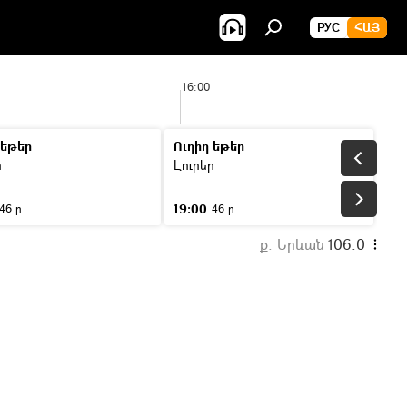
РУС
ՀԱՅ
16:00
 եթեր
Ուղիղ եթեր
ր
Լուրեր
19:00
46 ր
46 ր
ք. Երևան
106.0