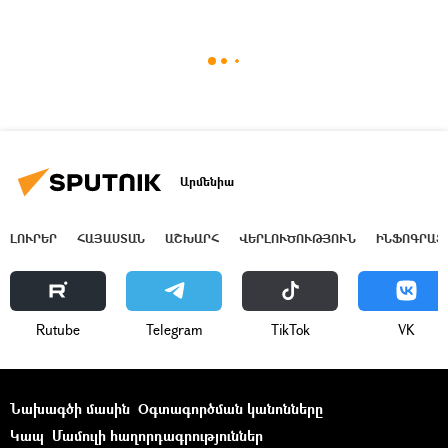
Արմենիա
ԼՈՒՐԵՐ
ՀԱՅԱՍՏԱՆ
ԱՇԽԱՐՀ
ՎԵՐԼՈՒԾՈՒԹՅՈՒՆ
ԻՆՖՈԳՐԱՖ
Rutube
Telegram
ТikТоk
VK
Նախագծի մասին
Օգտագործման կանոնները
Կապ
Մամուլի հաղորդագրություններ