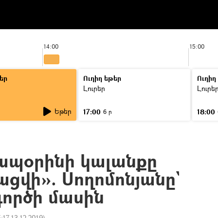
14:00
15:00
եր
Ուղիղ եթեր
Ուղիղ
Լուրեր
Լուրե
Եթեր
17:00
18:00
6 ր
 ապօրինի կալանքը
ացվի». Սողոմոնյանը`
գործի մասին
5:17 13.12.2019
)