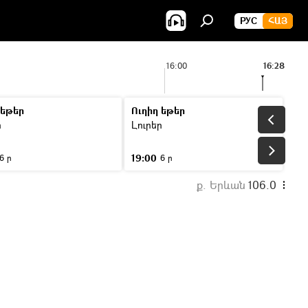
РУС
ՀԱՅ
16:00
16:28
 եթեր
Ուղիղ եթեր
ր
Լուրեր
19:00
6 ր
6 ր
ք. Երևան
106.0