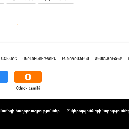
ԱՇԽԱՐՀ
ՎԵՐԼՈՒԾՈՒԹՅՈՒՆ
ԻՆՖՈԳՐԱՖԻԿԱ
ՏԵՍԱՆՅՈՒԹԵՐ
Odnoklassniki
Մամուլի հաղորդագրություններ
Ընկերությունների նորություննե