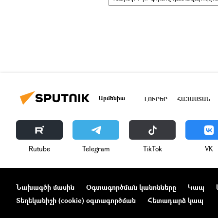
Արմենիա
ԼՈՒՐԵՐ
ՀԱՅԱՍՏԱՆ
Rutube
Telegram
ТikТоk
VK
Նախագծի մասին
Օգտագործման կանոնները
Կապ
Տեղեկանիշի (cookie) օգտագործման
Հետադարձ կապ