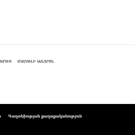
ՌԱԴԻՈ
ՄԱՄՈՒԼԻ ԿԵՆՏՐՈՆ
ր
Գաղտնիության քաղաքականություն