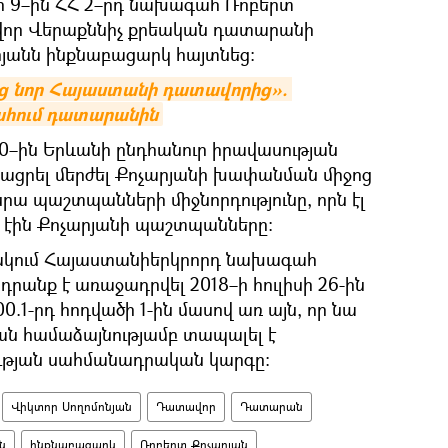
րի 9–ին ՀՀ 2–րդ նախագահ Ռոբերտ
վոր Վերաքննիչ քրեական դատարանի
անն ինքնաբացարկ հայտնեց։
ենց նոր Հայաստանի դատավորից». 
տահում դատարանին
20–ին Երևանի ընդհանուր իրավասության
յացրել մերժել Քոչարյանի խափանման միջոց
նրա պաշտպանների միջնորդությունը, որն էլ
լ էին Քոչարյանի պաշտպանները։
նակում Հայաստանիերկրորդ նախագահ
րանք է առաջադրվել 2018–ի հուլիսի 26-ին
.1-րդ հոդվածի 1-ին մասով առ այն, որ նա
ն համաձայնությամբ տապալել է
թյան սահմանադրական կարգը:
Վիկտոր Սողոմոնյան
Դատավոր
Դատարան
ն
ինքնաբացարկ
Ռոբերտ Քոչարյան