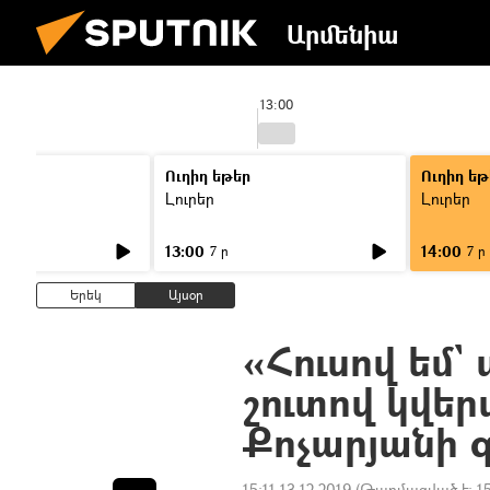
Արմենիա
13:00
Ուղիղ եթեր
Ուղիղ եթ
Լուրեր
Լուրեր
13:00
14:00
7 ր
7 ր
Երեկ
Այսօր
«Հուսով եմ`
շուտով կվեր
Քոչարյանի 
15:11 13.12.2019
(Թարմացված է:
1