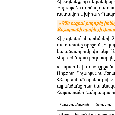
Հիշեցնենք, որ դեկտեմբե
Քոչարյանի գործով դատա
դատավոր Մխիթար Պապոյ
«Չե՞ն ուզում բողոքել իր
Քոչարյանի որդին չի վս
Հիշեցնենք` սեպտեմբերի 
դատարանը որոշում էր կա
կալանավորումը փոխելու` 
Վերաքննիչում բողոքարկե
«Մարտի 1»-ի գործիշրջա
Ռոբերտ Քոչարյանին մեղադ
ՀՀ քրեական օրենսգրքի 300
այլ անձանց հետ նախնակա
Հայաստանի Հանրապետու
Քաղաքականություն
Հայաստան
«Մարտի 1–ի» գործով դատավարությու