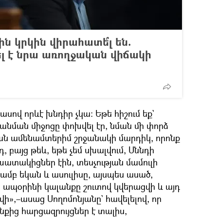
ն կրկին վիրահատե՞լ են.
ել է նրա առողջական վիճակի
ով որևէ խնդիր չկա։ Եթե հիշում եք`
նման միջոցը փոխվել էր, նման մի փորձ
յան ամենամտերիմ շրջանակի մարդիկ, որոնք
 բայց թեև, եթե չեմ սխալվում, Սննդի
ատակիցներ էին, տեսչության մամուլի
մբ եկան և ասուլիսը, այսպես ասած,
ր ապօրինի կալանքը շուտով կվերացվի և այդ
վի»,–ասաց Սողոմոնյանը` հավելելով, որ
քից հարցազրույցներ է տալիս,