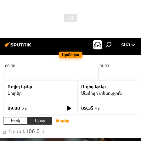
ՀԱՅ
Արմենիա
00:00
01:00
Ուղիղ եթեր
Ուղիղ եթեր
Լուրեր
Մամուլի տեսություն
09:00
09:35
6 ր
4 ր
Երեկ
Այսօր
Եթեր
ք. Երևան
106.0