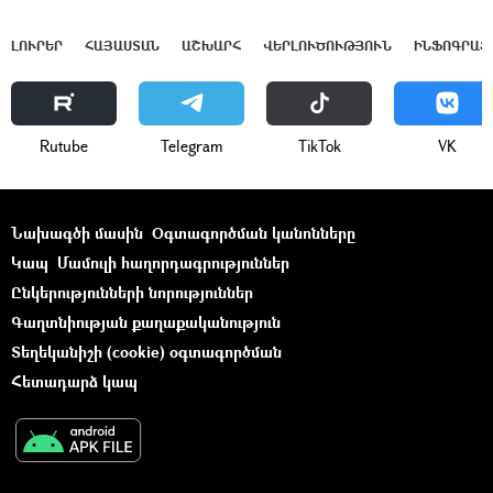
ԼՈՒՐԵՐ
ՀԱՅԱՍՏԱՆ
ԱՇԽԱՐՀ
ՎԵՐԼՈՒԾՈՒԹՅՈՒՆ
ԻՆՖՈԳՐԱՖ
Rutube
Telegram
ТikТоk
VK
Նախագծի մասին
Օգտագործման կանոնները
Կապ
Մամուլի հաղորդագրություններ
Ընկերությունների նորություններ
Գաղտնիության քաղաքականություն
Տեղեկանիշի (cookie) օգտագործման
Հետադարձ կապ