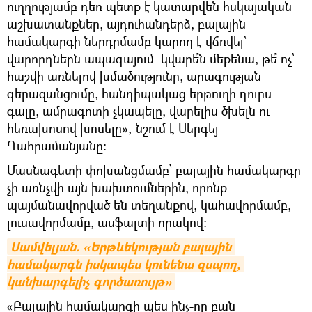
ուղղությամբ դեռ պետք է կատարվեն հսկայական
աշխատանքներ, այդուհանդերձ, բալային
համակարգի ներդրմամբ կարող է վճռվել՝
վարորդներն ապագայում կվարե՞ն մեքենա, թե՞ ոչ՝
հաշվի առնելով խմածությունը, արագության
գերազանցումը, հանդիպակաց երթուղի դուրս
գալը, ամրագոտի չկապելը, վարելիս ծխելն ու
հեռախոսով խոսելը»,-նշում է Սերգեյ
Ղահրամանյանը:
Մասնագետի փոխանցմամբ՝ բալային համակարգը
չի առնչվի այն խախտումներին, որոնք
պայմանավորված են տեղանքով, կահավորմամբ,
լուսավորմամբ, ասֆալտի որակով:
Սամվելյան. «Երթևեկության բալային 
համակարգն իսկապես կունենա զսպող, 
կանխարգելիչ գործառույթ»
«Բալային համակարգի պես ինչ-որ բան