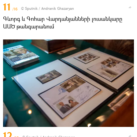
11
© Sputnik / Andranik Ghazaryan
/16
Գևորգ և Գոհար Վարդանյանների լուսանկարը
ԱԱԾ թանգարանում
12