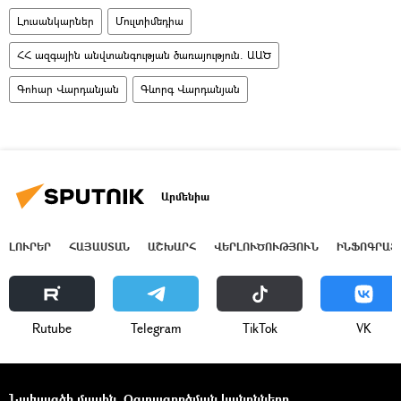
Լուսանկարներ
Մուլտիմեդիա
ՀՀ ազգային անվտանգության ծառայություն. ԱԱԾ
Գոհար Վարդանյան
Գևորգ Վարդանյան
Արմենիա
ԼՈՒՐԵՐ
ՀԱՅԱՍՏԱՆ
ԱՇԽԱՐՀ
ՎԵՐԼՈՒԾՈՒԹՅՈՒՆ
ԻՆՖՈԳՐԱՖ
Rutube
Telegram
ТikТоk
VK
Նախագծի մասին
Օգտագործման կանոնները