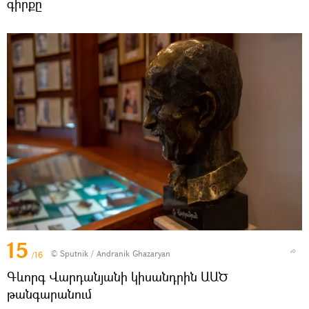
գիրքը
15
© Sputnik / Andranik Ghazaryan
/16
Գևորգ Վարդանյանի կիսանդրին ԱԱԾ
թանգարանում