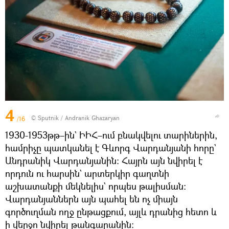
4
© Sputnik / Andranik Ghazaryan
/16
1930-1953թթ–ին` ԻԻՀ–ում բնակվելու տարիներին,
համրիչը պատկանել է Գևորգ Վարդանյանի հորը`
Անդրանիկ Վարդանյանին։ Հայրն այն նվիրել է
որդուն ու հարսին` արտերկիր գաղտնի
աշխատանքի մեկնելիս` որպես թալիսման։
Վարդանյաններն այն պահել են ոչ միայն
գործուղման ողջ ընթացքում, այլև դրանից հետո և
ի վերջո նվիրել թանգարանին։