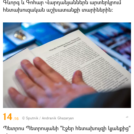
Գևորգ և Գոհար Վարդանյաններն արտերկրում
հետախուզական աշխատանքի տարիներին։
14
© Sputnik / Andranik Ghazaryan
/16
Պետրոս Պետրոսյանի "Էջեր հետախույզի կյանքից"