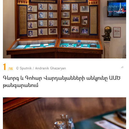
1
© Sputnik / Andranik Ghazaryan
/16
Գևորգ և Գոհար Վարդանյանների անկյունը ԱԱԾ
թանգարանում