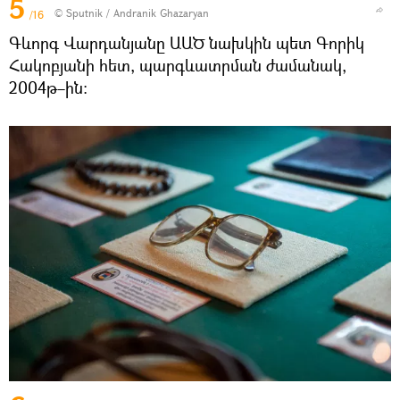
5
© Sputnik / Andranik Ghazaryan
/16
Գևորգ Վարդանյանը ԱԱԾ նախկին պետ Գորիկ
Հակոբյանի հետ, պարգևատրման ժամանակ,
2004թ–ին։