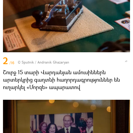
2
© Sputnik / Andranik Ghazaryan
/16
Շուրջ 15 տարի Վարդանյան ամուսիններն
արտերկրից գաղտնի հաղորդագրություններ են
ուղարկել «Մորզե» ապարատով