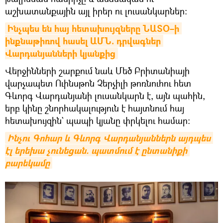
աշխատանքային այլ իրեր ու լուսանկարներ։
Ինչպես են հայ հետախույզները ՆԱՏՕ–ի 
ինքնաթիռով հասել ԱՄՆ. դրվագներ 
Վարդանյանների կյանքից
Վերջինների շարքում նաև Մեծ Բրիտանիայի
վարչապետ Ուինսթոն Չերչիլի թոռնուհու հետ
Գևորգ Վարդանյանի լուսանկարն է, այն պահին,
երբ կինը շնորհակալություն է հայտնում հայ
հետախույզին` պապի կյանը փրկելու համար։
Ինչու Գոհար և Գևորգ Վարդանյաններն այդպես 
էլ երեխա չունեցան. պատմում է ընտանիքի 
բարեկամը