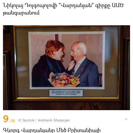
Նիկոլայ Դոլգոպոլովի "Վարդանյան" գիրքը ԱԱԾ
թանգարանում
9
© Sputnik / Andranik Ghazaryan
/16
Գևորգ Վարդանյանը Մեծ Բրիտանիայի