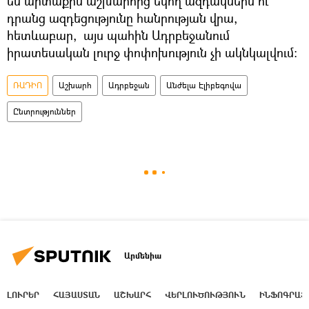
են արտաքին աշխարհից եկող ազդակներն ու
դրանց ազդեցությունը հանրության վրա,
հետևաբար, այս պահին Ադրբեջանում
իրատեսական լուրջ փոփոխություն չի ակնկալվում:
ՌԱԴԻՈ
Աշխարհ
Ադրբեջան
Անժելա Էլիբեգովա
Ընտրություններ
Արմենիա
ԼՈՒՐԵՐ
ՀԱՅԱՍՏԱՆ
ԱՇԽԱՐՀ
ՎԵՐԼՈՒԾՈՒԹՅՈՒՆ
ԻՆՖՈԳՐԱՖ