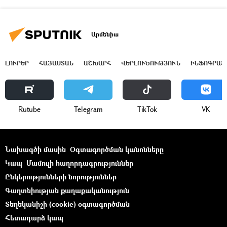
Արմենիա
ԼՈՒՐԵՐ
ՀԱՅԱՍՏԱՆ
ԱՇԽԱՐՀ
ՎԵՐԼՈՒԾՈՒԹՅՈՒՆ
ԻՆՖՈԳՐԱՖ
Rutube
Telegram
ТikТоk
VK
Նախագծի մասին
Օգտագործման կանոնները
Կապ
Մամուլի հաղորդագրություններ
Ընկերությունների նորություններ
Գաղտնիության քաղաքականություն
Տեղեկանիշի (cookie) օգտագործման
Հետադարձ կապ