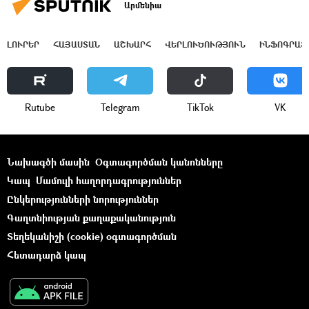
Արմենիա
ԼՈՒՐԵՐ
ՀԱՅԱՍՏԱՆ
ԱՇԽԱՐՀ
ՎԵՐԼՈՒԾՈՒԹՅՈՒՆ
ԻՆՖՈԳՐԱՖ
Rutube
Telegram
ТikТоk
VK
Նախագծի մասին
Օգտագործման կանոնները
Կապ
Մամուլի հաղորդագրություններ
Ընկերությունների նորություններ
Գաղտնիության քաղաքականություն
Տեղեկանիշի (cookie) օգտագործման
Հետադարձ կապ