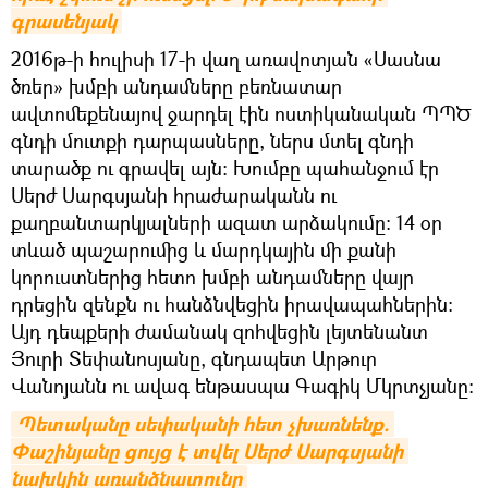
գրասենյակ
2016թ-ի հուլիսի 17-ի վաղ առավոտյան «Սասնա
ծռեր» խմբի անդամները բեռնատար
ավտոմեքենայով ջարդել էին ոստիկանական ՊՊԾ
գնդի մուտքի դարպասները, ներս մտել գնդի
տարածք ու գրավել այն։ Խումբը պահանջում էր
Սերժ Սարգսյանի հրաժարականն ու
քաղբանտարկյալների ազատ արձակումը։ 14 օր
տևած պաշարումից և մարդկային մի քանի
կորուստներից հետո խմբի անդամները վայր
դրեցին զենքն ու հանձնվեցին իրավապահներին։
Այդ դեպքերի ժամանակ զոհվեցին լեյտենանտ
Յուրի Տեփանոսյանը, գնդապետ Արթուր
Վանոյանն ու ավագ ենթասպա Գագիկ Մկրտչյանը։
Պետականը սեփականի հետ չխառնենք. 
Փաշինյանը ցույց է տվել Սերժ Սարգսյանի 
նախկին առանձնատունը