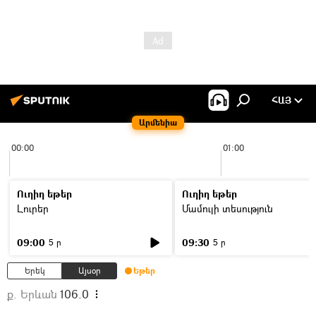
ՀԱՅ
Արմենիա
00:00
01:00
Ուղիղ եթեր
Ուղիղ եթեր
Լուրեր
Մամուլի տեսություն
09:00
09:30
5 ր
5 ր
Երեկ
Այսօր
Եթեր
ք. Երևան
106.0