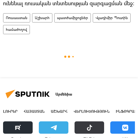
ունենալ ռուսական տնտեսության զարգացման մեջ։
Ռուսաստան
Աշխարհ
պատժամիջոցներ
Վլադիմիր Պուտին
համաժողով
Արմենիա
ԼՈՒՐԵՐ
ՀԱՅԱՍՏԱՆ
ԱՇԽԱՐՀ
ՎԵՐԼՈՒԾՈՒԹՅՈՒՆ
ԻՆՖՈԳՐԱՖ