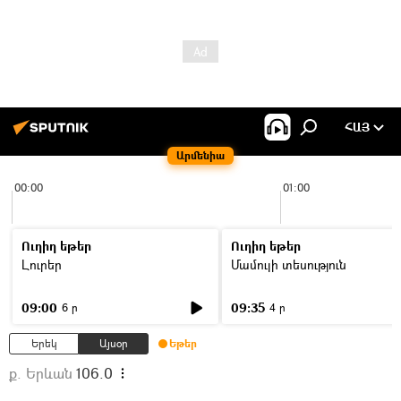
ՀԱՅ
Արմենիա
00:00
01:00
Ուղիղ եթեր
Ուղիղ եթեր
Լուրեր
Մամուլի տեսություն
09:00
09:35
6 ր
4 ր
Երեկ
Այսօր
Եթեր
ք. Երևան
106.0