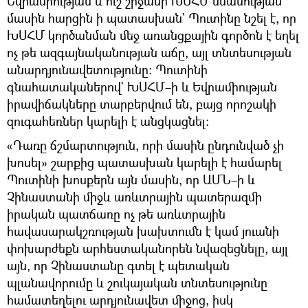
Եվրամիության և ուշ շրջանի ԽՍՀՄ նմանության
մասին հարցին ի պատասխան` Պուտինը նշել է, որ
ԽՍՀՄ կործանման մեջ առանցքային գործոն է եղել
ոչ թե ազգայնականության աճը, այլ տնտեսության
անարդյունավետությունը։ Պուտինի
գնահատականերով` ԽՍՀՄ–ի և Եվրամիության
իրավիճակները տարբերվում են, բայց որոշակի
զուգահեռներ կարելի է անցկացնել։
«Դառը ճշմարտություն, որի մասին ընդունված չի
խոսել» շարքից պատասխան կարելի է համարել
Պուտինի խոսքերն այն մասին, որ ԱՄՆ–ի և
Չինաստանի միջև առևտրային պատերազմի
իրական պատճառը ոչ թե առևտրային
հավասարակշռության խախտումն է կամ յուանի
փոխարժեքն արհեստականորեն նվազեցնելը, այլ
այն, որ Չինաստանը գտել է պետական
պլանավորումը և շուկայական տնտեսությունը
համատեղելու արդյունավետ միջոց, իսկ