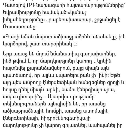
Դատելով ՌԴ նախագահի հայտարարություններից`
Եվրամիությունը համակած «կանաչ
խելահեղությունը». բարեբախտաբար, շրջանցել է
Ռուսաստանը.
«Գազի նման մաքուր ածխաջրածինն անտեսելը, իմ
կարծիքով, շատ տարօրինակ է։
Երբ առաջ են մղում նմանատիպ գաղափարներ,
ինձ թվում է, որ մարդկությունը կարող է կրկին
հայտնվել քարանձավներում, բայց միայն այն
պատճառով, որ այլևս սպառելու բան չի լինի։ Եթե
այդպես ամբողջ էներգետիկան հանգեցներ զրոյի և
հույսը դնել միայն արևի, քամու էներգիայի վրա,
ապա գիտեք ինչ... Այսօրվա դրությամբ
տեխնոլոգիաներն այնպիսին են, որ առանց
ածխաջրածնային հումքի, առանց ատոմային
էներգետիկայի, հիդրոէներգետիկայի
մարդկությունը չի կարող գոյատևել, պահպանել իր