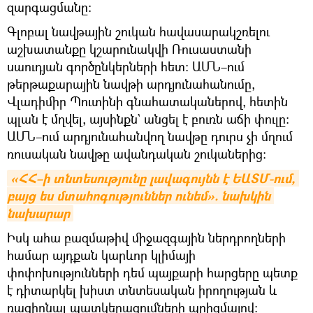
զարգացմանը։
Գլոբալ նավթային շուկան հավասարակշռելու
աշխատանքը կշարունակվի Ռուսաստանի
սաուդյան գործընկերների հետ։ ԱՄՆ–ում
թերթաքարային նավթի արդյունահանումը,
Վլադիմիր Պուտինի գնահատականերով, հետին
պլան է մղվել, այսինքն` անցել է բուռն աճի փուլը։
ԱՄՆ–ում արդյունահանվող նավթը դուրս չի մղում
ռուսական նավթը ավանդական շուկաներից։
«ՀՀ–ի տնտեսությունը լավագույնն է ԵԱՏՄ-ում, 
բայց ես մտահոգություններ ունեմ». նախկին 
նախարար
Իսկ ահա բազմաթիվ միջազգային ներդրողների
համար այդքան կարևոր կլիմայի
փոփոխությունների դեմ պայքարի հարցերը պետք
է դիտարկել խիստ տնտեսական իրողության և
ռացիոնալ պատկերացումների պրիզմայով։