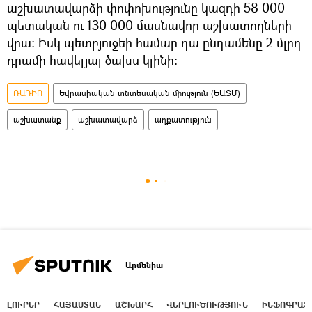
աշխատավարձի փոփոխությունը կազդի 58 000
պետական ու 130 000 մասնավոր աշխատողների
վրա։ Իսկ պետբյուջեի համար դա ընդամենը 2 մլրդ
դրամի հավելյալ ծախս կլինի։
ՌԱԴԻՈ
Եվրասիական տնտեսական միություն (ԵԱՏՄ)
աշխատանք
աշխատավարձ
աղքատություն
Արմենիա
ԼՈՒՐԵՐ
ՀԱՅԱՍՏԱՆ
ԱՇԽԱՐՀ
ՎԵՐԼՈՒԾՈՒԹՅՈՒՆ
ԻՆՖՈԳՐԱՖ