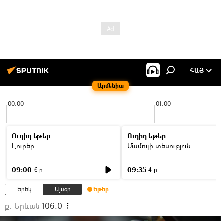
ՀԱՅ
Արմենիա
00:00
01:00
Ուղիղ եթեր
Ուղիղ եթեր
Լուրեր
Մամուլի տեսություն
09:00
09:35
6 ր
4 ր
Երեկ
Այսօր
Եթեր
ք. Երևան
106.0