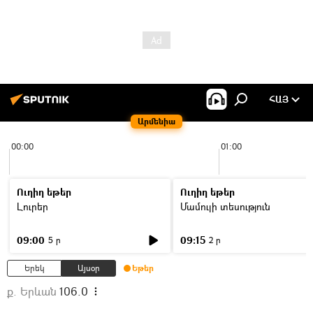
ՀԱՅ
Արմենիա
00:00
01:00
Ուղիղ եթեր
Ուղիղ եթեր
Լուրեր
Մամուլի տեսություն
09:00
09:15
5 ր
2 ր
Երեկ
Այսօր
Եթեր
ք. Երևան
106.0