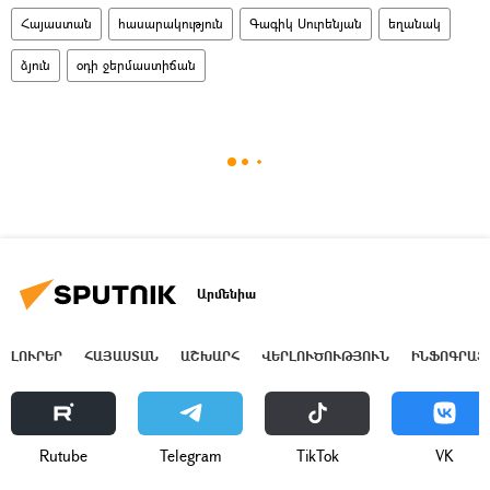
Հայաստան
հասարակություն
Գագիկ Սուրենյան
եղանակ
ձյուն
օդի ջերմաստիճան
Արմենիա
ԼՈՒՐԵՐ
ՀԱՅԱՍՏԱՆ
ԱՇԽԱՐՀ
ՎԵՐԼՈՒԾՈՒԹՅՈՒՆ
ԻՆՖՈԳՐԱՖ
Rutube
Telegram
ТikТоk
VK