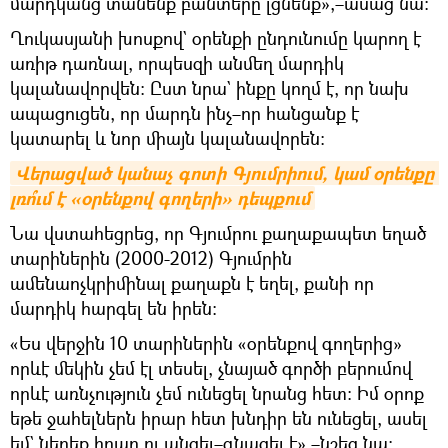
մարդկանց տանենք բանտերը լցնե՞նք»,–ասաց նա։
Ղուկասյանի խոսքով` օրենքի ընդունումը կարող է
առիթ դառնալ, որպեսզի անմեղ մարդիկ
կալանավորվեն։ Ըստ նրա` ինքը կողմ է, որ նախ
ապացուցեն, որ մարդն ինչ–որ հանցանք է
կատարել և նոր միայն կալանավորեն։
Վերացված կանաչ գոտի Գյումրիում, կամ օրենքը 
լռո՞ւմ է «օրենքով գողերի» դեպքում
Նա վստահեցրեց, որ Գյումրու քաղաքապետ եղած
տարիներին (2000-2012) Գյումրին
ամենաոչկրիմինալ քաղաքն է եղել, քանի որ
մարդիկ հարգել են իրեն։
«Ես վերջին 10 տարիներին «օրենքով գողերից»
որևէ մեկին չեմ էլ տեսել, չնայած գործի բերումով
որևէ առնչություն չեմ ունեցել նրանց հետ։ Իմ օրոք
եթե ջահելներն իրար հետ խնդիր են ունեցել, ասել
եմ` ներեք իրար ու անցել–գնացել է»,–նշեց նա։