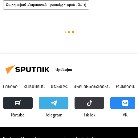
Բարգավաճ Հայաստան կուսակցություն (ԲՀԿ)
Արմենիա
ԼՈՒՐԵՐ
ՀԱՅԱՍՏԱՆ
ԱՇԽԱՐՀ
ՎԵՐԼՈՒԾՈՒԹՅՈՒՆ
ԻՆՖՈԳՐԱՖ
Rutube
Telegram
ТikТоk
VK