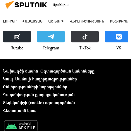
Արմենիա
ԼՈՒՐԵՐ
ՀԱՅԱՍՏԱՆ
ԱՇԽԱՐՀ
ՎԵՐԼՈՒԾՈՒԹՅՈՒՆ
ԻՆՖՈԳՐԱՖ
Rutube
Telegram
ТikТоk
VK
Նախագծի մասին
Օգտագործման կանոնները
Կապ
Մամուլի հաղորդագրություններ
Ընկերությունների նորություններ
Գաղտնիության քաղաքականություն
Տեղեկանիշի (cookie) օգտագործման
Հետադարձ կապ