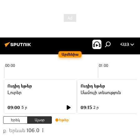
ՀԱՅ
Արմենիա
00:00
01:00
Ուղիղ եթեր
Ուղիղ եթեր
Լուրեր
Մամուլի տեսություն
09:00
09:15
5 ր
2 ր
Երեկ
Այսօր
Եթեր
ք. Երևան
106.0