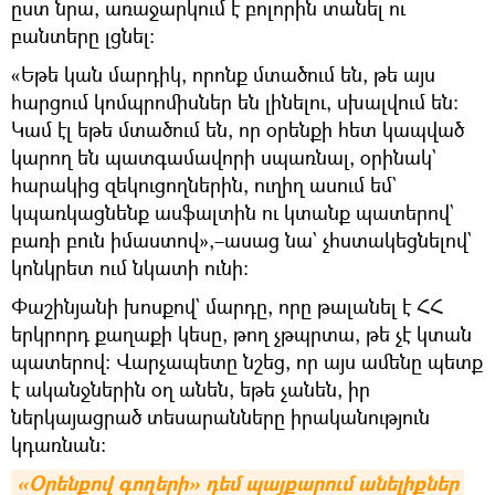
ըստ նրա, առաջարկում է բոլորին տանել ու
բանտերը լցնել։
«Եթե կան մարդիկ, որոնք մտածում են, թե այս
հարցում կոմպրոմիսներ են լինելու, սխալվում են։
Կամ էլ եթե մտածում են, որ օրենքի հետ կապված
կարող են պատգամավորի սպառնալ, օրինակ`
հարակից զեկուցողներին, ուղիղ ասում եմ`
կպառկացնենք ասֆալտին ու կտանք պատերով`
բառի բուն իմաստով»,–ասաց նա` չհստակեցնելով`
կոնկրետ ում նկատի ունի։
Փաշինյանի խոսքով` մարդը, որը թալանել է ՀՀ
երկրորդ քաղաքի կեսը, թող չթպրտա, թե չէ կտան
պատերով։ Վարչապետը նշեց, որ այս ամենը պետք
է ականջներին օղ անեն, եթե չանեն, իր
ներկայացրած տեսարանները իրականություն
կդառնան։
«Օրենքով գողերի» դեմ պայքարում անելիքներ 