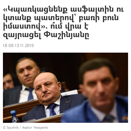
«Կպառկացնենք ասֆալտին ու
կտանք պատերով` բառի բուն
իմաստով». ո՞ւմ վրա է
զայրացել Փաշինյանը
18:08 13.11.2019
© Sputnik / Asatur Yesayants