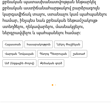
քրեական պատասխանատվության ենթարկել
քրեական աստիճանահարթակով բարձրագույն
կարգավիճակ տալու, ստանալու կամ պահպանելու
համար, ինչպես նաև քրեական ենթամշակույթ
ստեղծելու, ղեկավարելու, մասնակցելու,
ներգրավվելու և պահպանելու համար։
Հայաստան
հասարակություն
Նիկոլ Փաշինյան
Վարդան Ղուկասյան
Գևորգ Պետրոսյան
շանտաժ
ԱԺ (Ազգային ժողով)
Քրեական գործ