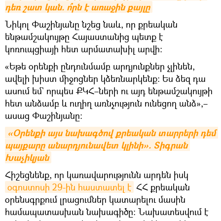
դեռ շատ կան. ո՞րն է առաջին քայլը
Նիկոլ Փաշինյանը նշեց նաև, որ քրեական
ենթամշակույթը Հայաստանից պետք է
կոռուպցիայի հետ արմատախիլ արվի։
«Եթե օրենքի ընդունմամբ արդյունքներ չլինեն,
ավելի խիստ միջոցներ կձեռնարկենք։ Ես ձեզ դա
ասում եմ` որպես ՔԿՀ–ների ու այդ ենթամշակույթի
հետ անձամբ և ուղիղ առնչություն ունեցող անձ»,–
ասաց Փաշինյանը։
«Օրենքի այս նախագծով քրեական տարրերի դեմ 
պայքարը անարդյունավետ կլինի». Տիգրան 
Խաչիկյան
Հիշեցնենք, որ կառավարությունն արդեն իսկ
օգոստոսի 29-ին հաստատել է
ՀՀ քրեական
օրենսգրքում լրացումներ կատարելու մասին
համապատասխան նախագիծը։ Նախատեսվում է