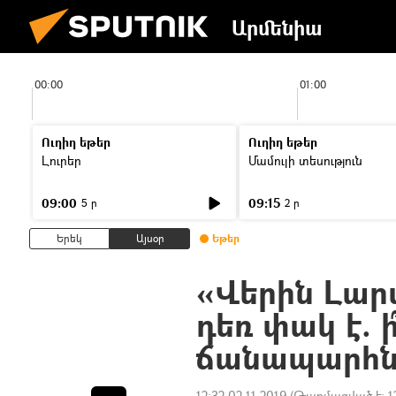
Արմենիա
00:00
01:00
Ուղիղ եթեր
Ուղիղ եթեր
Լուրեր
Մամուլի տեսություն
09:00
09:15
5 ր
2 ր
Երեկ
Այսօր
Եթեր
«Վերին Լար
դեռ փակ է. 
ճանապարհն
12:32 02.11.2019
(Թարմացված է:
1