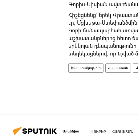
Գորիս-Սիսիան ավտոճան
Հիշեցնենք` երեկ Վրաստա
էր, Մցխեթա-Ստեփանծմին
Կոբի ճանապարհահատվածը
աշխատանքներից հետո ճա
երեկոյան դեսպանությունը
տեղեկացնելով, որ նշված
հասարակություն
Հայաստան
Վ
Արմենիա
ԼՈՒՐԵՐ
ՀԱՅԱՍՏԱՆ