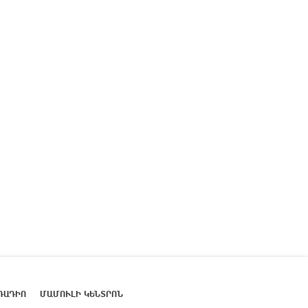
ՌԱԴԻՈ
ՄԱՄՈՒԼԻ ԿԵՆՏՐՈՆ