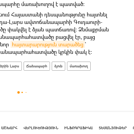
ապարհը մառախուղով է պատված:
նում Հայաստանի դեսպանությունը հայտնել
դա-Լարս ավտոճանապարհի Գուդաուրի-
 փակվել է ձյան պատճառով։ Ձնմաքրման
նապարհահատվածը բացվել էր, բայց
 նոր
հայտարարություն տարածեց
`
 ճանապարհահատվածը կրկին փակ է։
երին Լարս
Ճանապարհ
ձյուն
մառախուղ
ԱՇԽԱՐՀ
ՎԵՐԼՈՒԾՈՒԹՅՈՒՆ
ԻՆՖՈԳՐԱՖԻԿԱ
ՏԵՍԱՆՅՈՒԹԵՐ