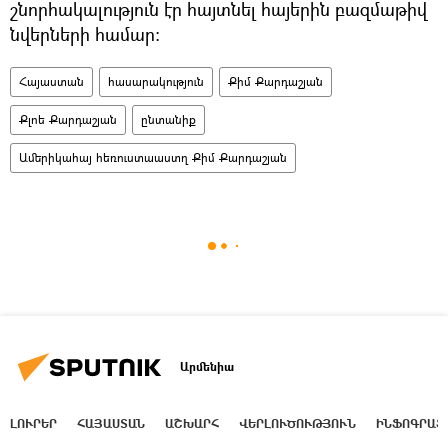
շնորհակալություն էր հայտնել հայերին բազմաթիվ
նվերների համար։
Հայաստան
հասարակություն
Քիմ Քարդաշյան
Քլոե Քարդաշյան
ընտանիք
Ամերիկահայ հեռուստաաստղ Քիմ Քարդաշյան
Արմենիա
ԼՈՒՐԵՐ
ՀԱՅԱՍՏԱՆ
ԱՇԽԱՐՀ
ՎԵՐԼՈՒԾՈՒԹՅՈՒՆ
ԻՆՖՈԳՐԱՖ