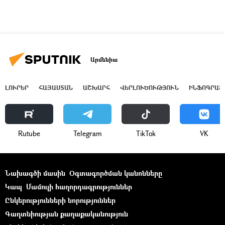
Արմենիա
ԼՈՒՐԵՐ
ՀԱՅԱՍՏԱՆ
ԱՇԽԱՐՀ
ՎԵՐԼՈՒԾՈՒԹՅՈՒՆ
ԻՆՖՈԳՐԱՖ
Rutube
Telegram
ТikТоk
VK
Նախագծի մասին
Օգտագործման կանոնները
Կապ
Մամուլի հաղորդագրություններ
Ընկերությունների նորություններ
Գաղտնիության քաղաքականություն