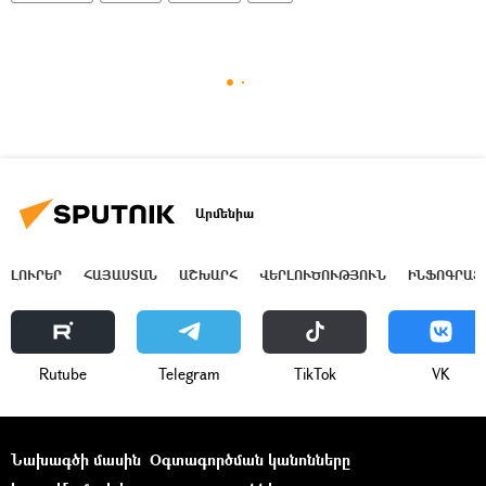
Արմենիա
ԼՈՒՐԵՐ
ՀԱՅԱՍՏԱՆ
ԱՇԽԱՐՀ
ՎԵՐԼՈՒԾՈՒԹՅՈՒՆ
ԻՆՖՈԳՐԱՖ
Rutube
Telegram
ТikТоk
VK
Նախագծի մասին
Օգտագործման կանոնները