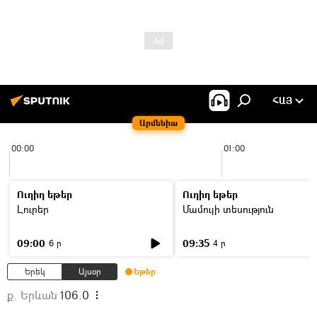
ՀԱՅ
Արմենիա
00:00
01:00
Ուղիղ եթեր
Ուղիղ եթեր
Լուրեր
Մամուլի տեսություն
09:00
09:35
6 ր
4 ր
Երեկ
Այսօր
Եթեր
ք. Երևան
106.0