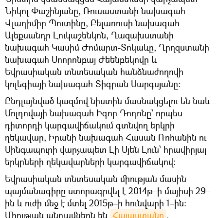
Նիկոլ Փաշինյանը, Ռուսաստանի նախագահ
Վլադիմիր Պուտինը, Բելառուսի նախագահ
Ալեքսանդր Լուկաշենկոն, Ղազախստանի
նախագահ Կասիմ Ժոմարտ-Տոկաևը, Ղրղզստանի
նախագահ Սոորոնբայ Ժեենբեկովը և
Եվրասիական տնտեսական հանձնաժողովի
կոլեգիայի նախագահ Տիգրան Սարգսյանը:
Ընդլայնված կազմով նիստին մասնակցելու են նաև
Մոլդովայի նախագահ Իգոր Դոդոնը՝ որպես
դիտորդի կարգավիճակում գտնվող երկրի
ղեկավար, Իրանի նախագահ Հասան Ռոհանին ու
Սինգապուրի վարչապետ Լի Սյեն Լուն՝ հրավիրյալ
երկրների ղեկավարների կարգավիճակով:
Եվրասիական տնտեսական միության մասին
պայմանագիրը ստորագրվել է 2014թ–ի մայիսի 29–
ին և ուժի մեջ է մտել 2015թ–ի հունվարի 1–ին։
Միության անդամներն են
Հայաստանը
,