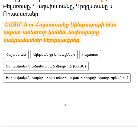
Բելառուսը, Ղազախստանը, Ղրղզստանը և
Ռուսաստանը։
ԵԱՏՄ–ն ու Հայաստանը Սինգապուրի հետ 
ազատ առևտուր կանեն. նախարարը 
մանրամասներ ներկայացրեց
Հայաստան
Ալեքսանդր Լուկաշենկո
Բելառուս
Եվրասիական տնտեսական միություն (ԵԱՏՄ)
Եվրասիական բարձրագույն տնտեսական խորհրդի նիստը Երևանում