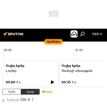
ՀԱՅ
Արմենիա
00:00
01:00
Ուղիղ եթեր
Ուղիղ եթեր
Լուրեր
Մամուլի տեսություն
09:00
09:35
6 ր
4 ր
Երեկ
Այսօր
Եթեր
ք. Երևան
106.0