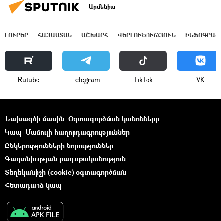
Արմենիա
ԼՈՒՐԵՐ
ՀԱՅԱՍՏԱՆ
ԱՇԽԱՐՀ
ՎԵՐԼՈՒԾՈՒԹՅՈՒՆ
ԻՆՖՈԳՐԱՖ
Rutube
Telegram
ТikТоk
VK
Նախագծի մասին
Օգտագործման կանոնները
Կապ
Մամուլի հաղորդագրություններ
Ընկերությունների նորություններ
Գաղտնիության քաղաքականություն
Տեղեկանիշի (cookie) օգտագործման
Հետադարձ կապ