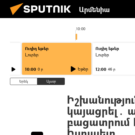
Արմենիա
10:00
Ուղիղ եթեր
Ուղիղ եթեր
Լուրեր
Լուրեր
Եթեր
10:00
12:00
0 ր
46 ր
Երեկ
Այսօր
Իշխանությու
կայացրել․ 
բացատրում է
Իսրայելը