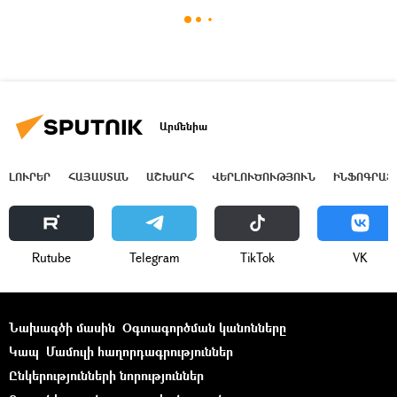
Արմենիա
ԼՈՒՐԵՐ
ՀԱՅԱՍՏԱՆ
ԱՇԽԱՐՀ
ՎԵՐԼՈՒԾՈՒԹՅՈՒՆ
ԻՆՖՈԳՐԱՖ
Rutube
Telegram
ТikТоk
VK
Նախագծի մասին
Օգտագործման կանոնները
Կապ
Մամուլի հաղորդագրություններ
Ընկերությունների նորություններ