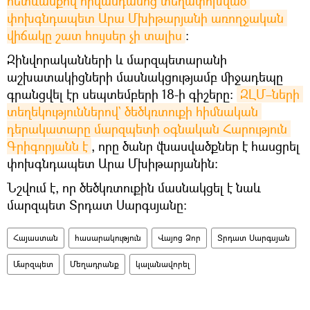
հետևանքով հիվանդանոց տեղափոխված 
փոխգնդապետ Արա Մխիթարյանի առողջական 
վիճակը շատ հույսեր չի տալիս
։
Զինվորականների և մարզպետարանի
աշխատակիցների մասնակցությամբ միջադեպը
գրանցվել էր սեպտեմբերի 18-ի գիշերը։
ԶԼՄ–ների 
տեղեկություններով` ծեծկռտուքի հիմնական 
դերակատարը մարզպետի օգնական Հարություն 
Գրիգորյանն է
, որը ծանր վնասվածքներ է հասցրել
փոխգնդապետ Արա Մխիթարյանին։
Նշվում է, որ ծեծկռտուքին մասնակցել է նաև
մարզպետ Տրդատ Սարգսյանը։
Հայաստան
հասարակություն
Վայոց Ձոր
Տրդատ Սարգսյան
Մարզպետ
Մեղադրանք
կալանավորել