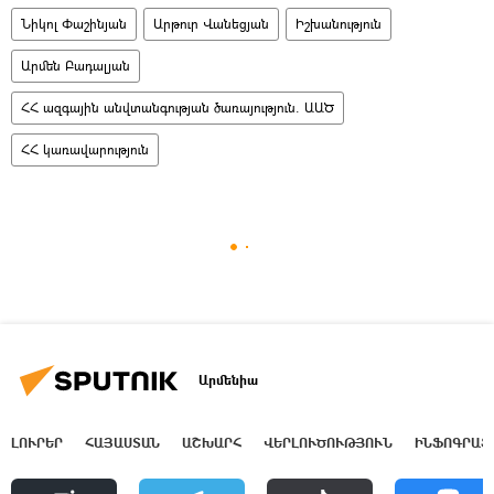
Նիկոլ Փաշինյան
Արթուր Վանեցյան
Իշխանություն
Արմեն Բադալյան
ՀՀ ազգային անվտանգության ծառայություն. ԱԱԾ
ՀՀ կառավարություն
Արմենիա
ԼՈՒՐԵՐ
ՀԱՅԱՍՏԱՆ
ԱՇԽԱՐՀ
ՎԵՐԼՈՒԾՈՒԹՅՈՒՆ
ԻՆՖՈԳՐԱՖ