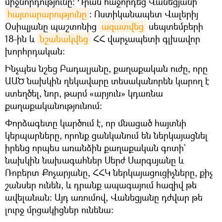
միջնորդությունը։ Դրան հաջորդեց Վանեցյանի
հայտարարությունը
։ Ոստիկանապետ Վալերիյ
Օսիպյանը պաշտոնից
ազատվեց
սեպտեմբերի
18-ին և
նշանակվեց
ՀՀ վարչապետի գլխավոր
խորհրդական։
Ինչպես նշեց Բադալյանը, քաղաքական ուժը, որը
ԱԱԾ նախկին ղեկավարը տեսականորեն կարող է
ստեղծել, նոր, թարմ «արյուն» կդառնա
քաղաքականությունում։
Փորձագետը կարծում է, որ մնացած հայտնի
կերպարները, որոնք ցանկանում են ներկայացնել
իրենց որպես առանձին քաղաքական գոտի`
նախկին նախագահներ Սերժ Սարգսյանը և
Ռոբերտ Քոչարյանը, ՀՀԿ ներկայացուցիչները, քիչ
շանսեր ունեն, և դրանք ապագայում հազիվ թե
ավելանան։ Այդ առումով, Վանեցյանը դժվար թե
լուրջ մրցակիցներ ունենա։