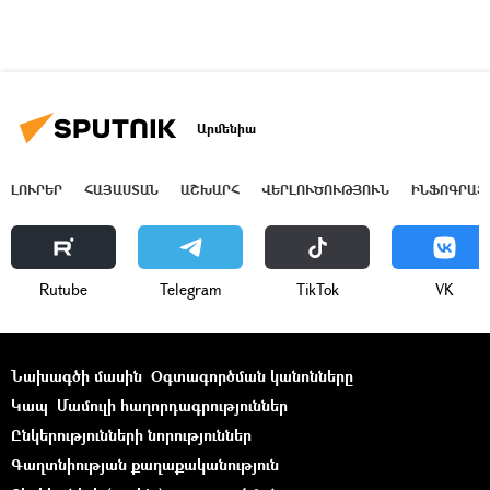
Արմենիա
ԼՈՒՐԵՐ
ՀԱՅԱՍՏԱՆ
ԱՇԽԱՐՀ
ՎԵՐԼՈՒԾՈՒԹՅՈՒՆ
ԻՆՖՈԳՐԱՖ
Rutube
Telegram
ТikТоk
VK
Նախագծի մասին
Օգտագործման կանոնները
Կապ
Մամուլի հաղորդագրություններ
Ընկերությունների նորություններ
Գաղտնիության քաղաքականություն