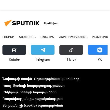
Արմենիա
ԼՈՒՐԵՐ
ՀԱՅԱՍՏԱՆ
ԱՇԽԱՐՀ
ՎԵՐԼՈՒԾՈՒԹՅՈՒՆ
ԻՆՖՈԳՐԱՖ
Rutube
Telegram
ТikТоk
VK
Նախագծի մասին
Օգտագործման կանոնները
Կապ
Մամուլի հաղորդագրություններ
Ընկերությունների նորություններ
Գաղտնիության քաղաքականություն
Տեղեկանիշի (cookie) օգտագործման