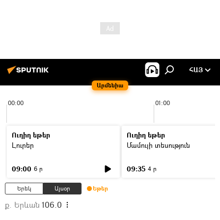
ՀԱՅ
Արմենիա
00:00
01:00
Ուղիղ եթեր
Ուղիղ եթեր
Լուրեր
Մամուլի տեսություն
09:00
09:35
6 ր
4 ր
Երեկ
Այսօր
Եթեր
ք. Երևան
106.0