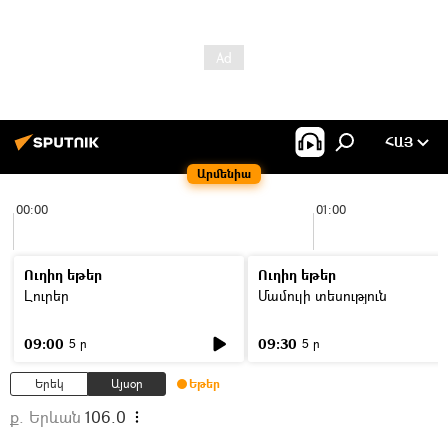
ՀԱՅ
Արմենիա
00:00
01:00
Ուղիղ եթեր
Ուղիղ եթեր
Լուրեր
Մամուլի տեսություն
09:00
09:30
5 ր
5 ր
Երեկ
Այսօր
Եթեր
ք. Երևան
106.0