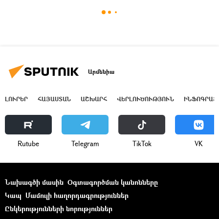
Արմենիա
ԼՈՒՐԵՐ
ՀԱՅԱՍՏԱՆ
ԱՇԽԱՐՀ
ՎԵՐԼՈՒԾՈՒԹՅՈՒՆ
ԻՆՖՈԳՐԱՖ
Rutube
Telegram
ТikТоk
VK
Նախագծի մասին
Օգտագործման կանոնները
Կապ
Մամուլի հաղորդագրություններ
Ընկերությունների նորություններ