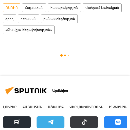
ՌԱԴԻՈ
Հայաստան
հասարակություն
Վահրամ Սահակյան
գրող
դերասան
բանաստեղծություն
«Թավշյա հեղափոխություն»
Արմենիա
ԼՈՒՐԵՐ
ՀԱՅԱՍՏԱՆ
ԱՇԽԱՐՀ
ՎԵՐԼՈՒԾՈՒԹՅՈՒՆ
ԻՆՖՈԳՐԱՖ