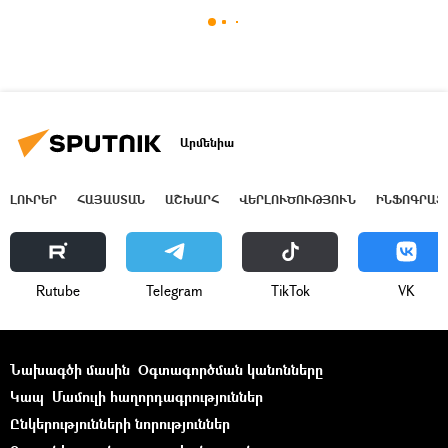
Արմենիա
ԼՈՒՐԵՐ
ՀԱՅԱՍՏԱՆ
ԱՇԽԱՐՀ
ՎԵՐԼՈՒԾՈՒԹՅՈՒՆ
ԻՆՖՈԳՐԱՖ
Rutube
Telegram
ТikТоk
VK
Նախագծի մասին
Օգտագործման կանոնները
Կապ
Մամուլի հաղորդագրություններ
Ընկերությունների նորություններ