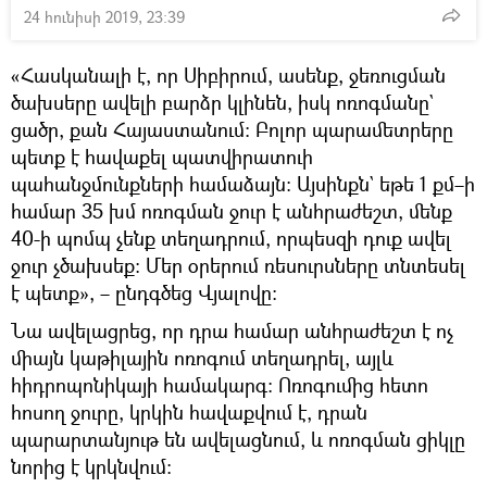
24 հունիսի 2019, 23:39
«Հասկանալի է, որ Սիբիրում, ասենք, ջեռուցման
ծախսերը ավելի բարձր կլինեն, իսկ ոռոգմանը`
ցածր, քան Հայաստանում։ Բոլոր պարամետրերը
պետք է հավաքել պատվիրատուի
պահանջմունքների համաձայն։ Այսինքն` եթե 1 քմ–ի
համար 35 խմ ոռոգման ջուր է անհրաժեշտ, մենք
40-ի պոմպ չենք տեղադրում, որպեսզի դուք ավել
ջուր չծախսեք։ Մեր օրերում ռեսուրսները տնտեսել
է պետք», – ընդգծեց Վյալովը։
Նա ավելացրեց, որ դրա համար անհրաժեշտ է ոչ
միայն կաթիլային ոռոգում տեղադրել, այլև
հիդրոպոնիկայի համակարգ։ Ոռոգումից հետո
հոսող ջուրը, կրկին հավաքվում է, դրան
պարարտանյութ են ավելացնում, և ոռոգման ցիկլը
նորից է կրկնվում։