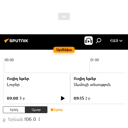
ՀԱՅ
Արմենիա
00:00
01:00
Ուղիղ եթեր
Ուղիղ եթեր
Լուրեր
Մամուլի տեսություն
09:00
09:15
5 ր
2 ր
Երեկ
Այսօր
Եթեր
ք. Երևան
106.0