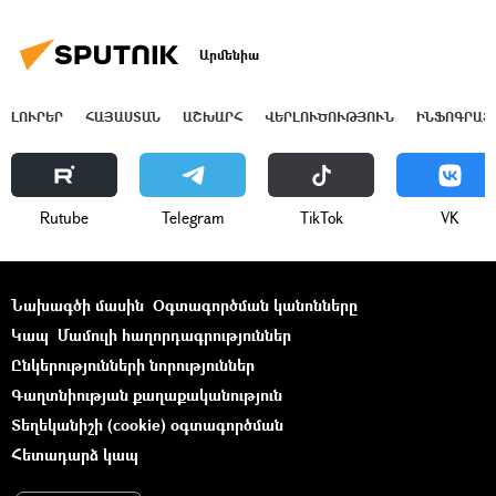
Արմենիա
ԼՈՒՐԵՐ
ՀԱՅԱՍՏԱՆ
ԱՇԽԱՐՀ
ՎԵՐԼՈՒԾՈՒԹՅՈՒՆ
ԻՆՖՈԳՐԱՖ
Rutube
Telegram
ТikТоk
VK
Նախագծի մասին
Օգտագործման կանոնները
Կապ
Մամուլի հաղորդագրություններ
Ընկերությունների նորություններ
Գաղտնիության քաղաքականություն
Տեղեկանիշի (cookie) օգտագործման
Հետադարձ կապ