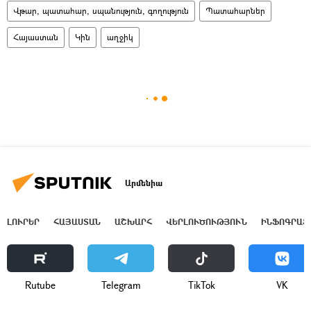
Վթար, պատահար, սպանություն, գողություն
Պատահարներ
Հայաստան
Կին
աղջիկ
Արմենիա
ԼՈՒՐԵՐ
ՀԱՅԱՍՏԱՆ
ԱՇԽԱՐՀ
ՎԵՐԼՈՒԾՈՒԹՅՈՒՆ
ԻՆՖՈԳՐԱՖ
Rutube
Telegram
ТikТоk
VK