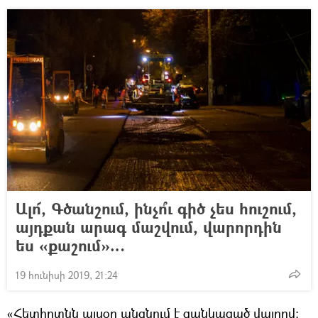
Ալո՜, Գծանշում, ինչո՞ւ գիծ չես հուշում,
այդքան արագ մաշվում, վարորդին
ես «քաշում»…
19 հունիսի 2019, 21:24
«Հետիոտնն այսօր անցնում է ցանկացած վայրով։