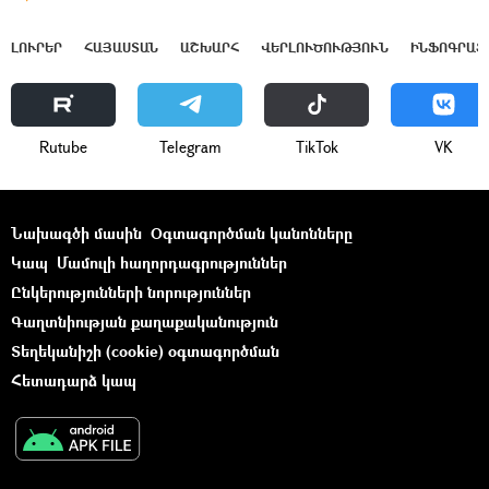
ԼՈՒՐԵՐ
ՀԱՅԱՍՏԱՆ
ԱՇԽԱՐՀ
ՎԵՐԼՈՒԾՈՒԹՅՈՒՆ
ԻՆՖՈԳՐԱՖ
Rutube
Telegram
ТikТоk
VK
Նախագծի մասին
Օգտագործման կանոնները
Կապ
Մամուլի հաղորդագրություններ
Ընկերությունների նորություններ
Գաղտնիության քաղաքականություն
Տեղեկանիշի (cookie) օգտագործման
Հետադարձ կապ