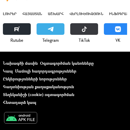
ԼՈՒՐԵՐ
ՀԱՅԱՍՏԱՆ
ԱՇԽԱՐՀ
ՎԵՐԼՈՒԾՈՒԹՅՈՒՆ
ԻՆՖՈԳՐԱՖ
Rutube
Telegram
ТikТоk
VK
Նախագծի մասին
Օգտագործման կանոնները
Կապ
Մամուլի հաղորդագրություններ
Ընկերությունների նորություններ
Գաղտնիության քաղաքականություն
Տեղեկանիշի (cookie) օգտագործման
Հետադարձ կապ