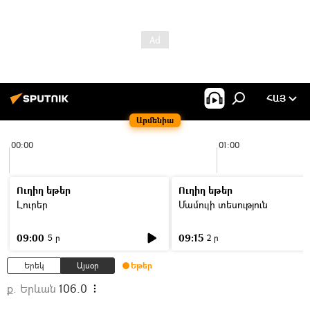
ՀԱՅ
Արմենիա
00:00
01:00
Ուղիղ եթեր
Ուղիղ եթեր
Լուրեր
Մամուլի տեսություն
09:00
09:15
5 ր
2 ր
Երեկ
Այսօր
Եթեր
ք. Երևան
106.0