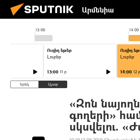
Արմենիա
13:00
14:00
Ուղիղ եթեր
Ուղիղ եթ
Լուրեր
Լուրեր
13:00
14:00
11 ր
12 
Երեկ
Այսօր
«Զոն նայողն
գողերի» հա
սկսվելու. 
10:19 13.06.2019
(Թարմացված է: