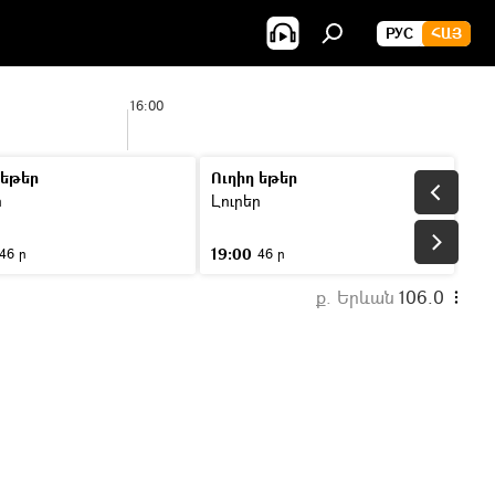
РУС
ՀԱՅ
16:00
17:00
 եթեր
Ուղիղ եթեր
ր
Լուրեր
19:00
46 ր
46 ր
ք. Երևան
106.0