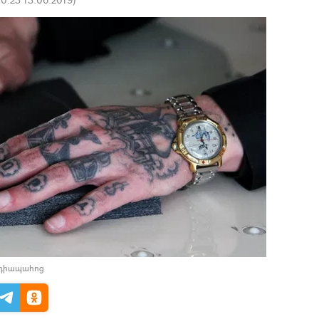
եդիապահոց