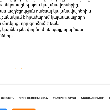
ն» մեկուսացնել մյուս կալանավորներից,
ն ազդեցություն ունենալ կալանավայրերի և
նշանակում է հրաժարում կալանավայրերի
ոդելից, որը գործում է նաև
, կարծես թե, փորձում են պայքարել նաեւ
նները:
ԱՇԽԱՐՀ
ՎԵՐԼՈՒԾՈՒԹՅՈՒՆ
ԻՆՖՈԳՐԱՖԻԿԱ
ՏԵՍԱՆՅՈՒԹԵՐ