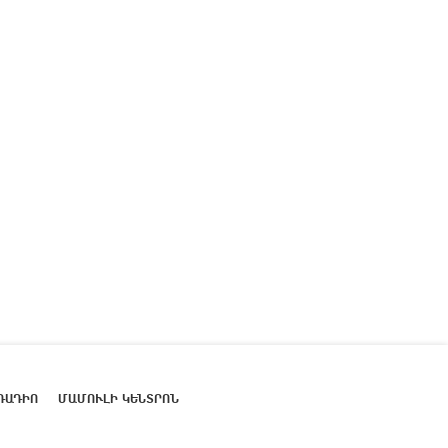
ՌԱԴԻՈ
ՄԱՄՈՒԼԻ ԿԵՆՏՐՈՆ