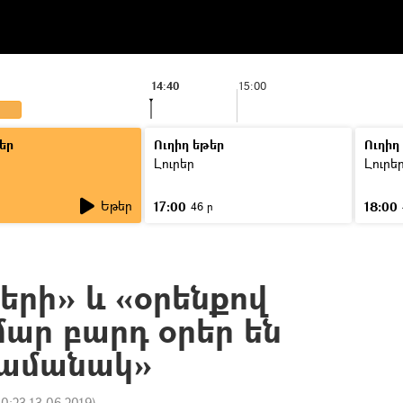
14:40
15:00
եր
Ուղիղ եթեր
Ուղիղ
Լուրեր
Լուրե
Եթեր
17:00
18:00
ր
46 ր
երի» և «օրենքով
մար բարդ օրեր են
«Ժամանակ»
10:23 13.06.2019
)