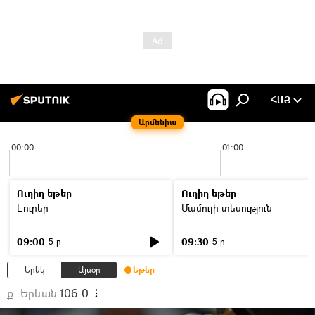
ՀԱՅ
Արմենիա
00:00
01:00
Ուղիղ եթեր
Ուղիղ եթեր
Լուրեր
Մամուլի տեսություն
09:00
09:30
5 ր
5 ր
Երեկ
Այսօր
Եթեր
ք. Երևան
106.0