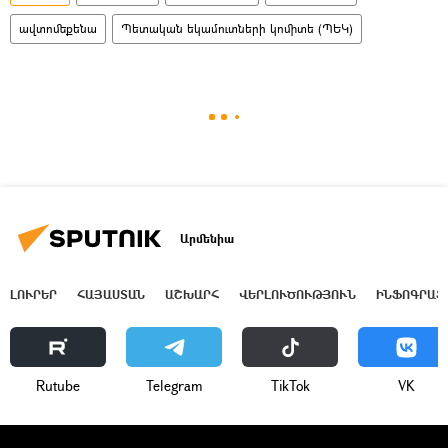
ավտոմեքենա
Պետական եկամուտների կոմիտե (ՊԵԿ)
Արմենիա
ԼՈՒՐԵՐ
ՀԱՅԱՍՏԱՆ
ԱՇԽԱՐՀ
ՎԵՐԼՈՒԾՈՒԹՅՈՒՆ
ԻՆՖՈԳՐԱՖ
Rutube
Telegram
ТikТоk
VK