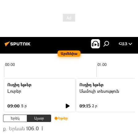
ՀԱՅ
Արմենիա
00:00
01:00
Ուղիղ եթեր
Ուղիղ եթեր
Լուրեր
Մամուլի տեսություն
09:00
09:15
5 ր
2 ր
Երեկ
Այսօր
Եթեր
ք. Երևան
106.0