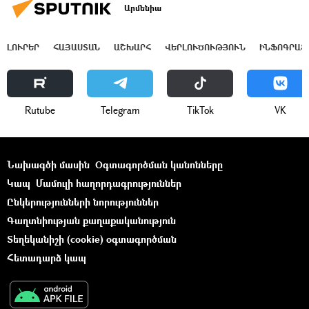
Արմենիա
ԼՈՒՐԵՐ
ՀԱՅԱՍՏԱՆ
ԱՇԽԱՐՀ
ՎԵՐԼՈՒԾՈՒԹՅՈՒՆ
ԻՆՖՈԳՐԱՖ
Rutube
Telegram
ТikТоk
VK
Նախագծի մասին
Օգտագործման կանոնները
Կապ
Մամուլի հաղորդագրություններ
Ընկերությունների նորություններ
Գաղտնիության քաղաքականություն
Տեղեկանիշի (cookie) օգտագործման
Հետադարձ կապ