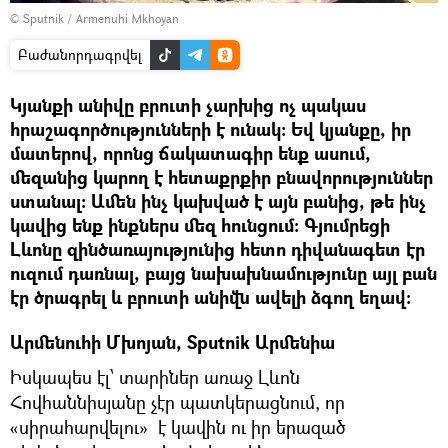
© Sputnik / Armenuhi Mkhoyan
Բաժանորդագրվել
Կյանքի անիվը բրուտի չարխից ոչ պակաս
հրաշագործությունների է ունակ: Եվ կյանքը, իր
մատերով, որոնց ճակատագիր ենք ասում,
մեզանից կարող է հետաքրքիր բնավորություններ
ստանալ: Ամեն ինչ կախված է այն բանից, թե ինչ
կավից ենք ինքներս մեզ հունցում: Գյումրեցի
Լևոնը զինծառայությունից հետո դիվանագետ էր
ուզում դառնալ, բայց նախախնամությունը այլ բան
էր ծրագրել և բրուտի անիվն ավելի ձգող եղավ:
Արմենուհի Մխոյան, Sputnik Արմենիա
Իսկապես էլ՝ տարիներ առաջ Լևոն
Հովհաննիսյանը չէր պատկերացնում, որ
«սիրահարվելու» է կավին ու իր երազած