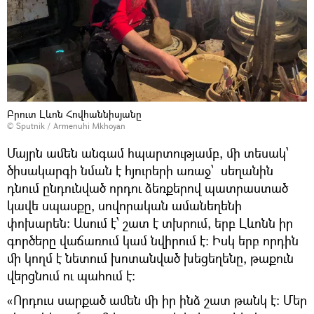
Բրուտ Լևոն Հովհաննիսյանը
© Sputnik / Armenuhi Mkhoyan
Մայրն ամեն անգամ հպարտությամբ, մի տեսակ՝
ծիսակարգի նման է հյուրերի առաջ՝ սեղանին
դնում ընդունված որդու ձեռքերով պատրաստած
կավե սպասքը, սովորական ամանեղենի
փոխարեն: Ասում է՝ շատ է տխրում, երբ Լևոնն իր
գործերը վաճառում կամ նվիրում է: Իսկ երբ որդին
մի կողմ է նետում խոտանված խեցեղենը, թաքուն
վերցնում ու պահում է:
«Որդուս սարքած ամեն մի իր ինձ շատ թանկ է: Մեր