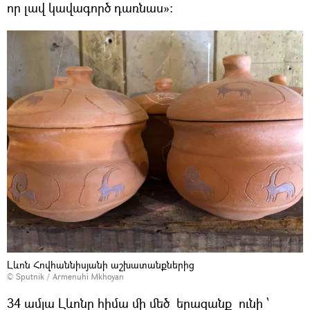
որ լավ կավագործ դառնաս»:
Լևոն Հովհաննիսյանի աշխատանքներից
© Sputnik / Armenuhi Mkhoyan
34 ամյա Լևոնը հիմա մի մեծ երազանք ունի ՝