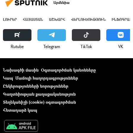
Արմենիա
ԼՈՒՐԵՐ
ՀԱՅԱՍՏԱՆ
ԱՇԽԱՐՀ
ՎԵՐԼՈՒԾՈՒԹՅՈՒՆ
ԻՆՖՈԳՐԱՖ
Rutube
Telegram
ТikТоk
VK
Նախագծի մասին
Օգտագործման կանոնները
Կապ
Մամուլի հաղորդագրություններ
Ընկերությունների նորություններ
Գաղտնիության քաղաքականություն
Տեղեկանիշի (cookie) օգտագործման
Հետադարձ կապ