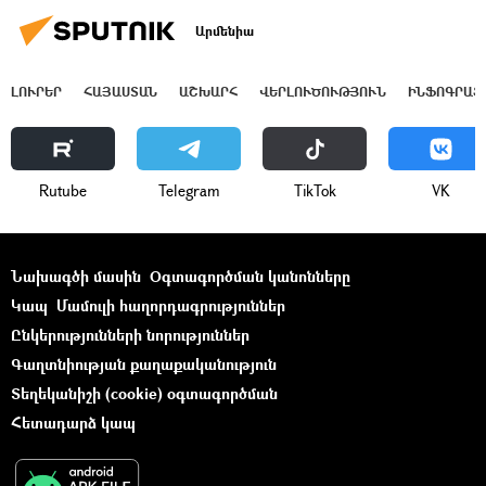
Արմենիա
ԼՈՒՐԵՐ
ՀԱՅԱՍՏԱՆ
ԱՇԽԱՐՀ
ՎԵՐԼՈՒԾՈՒԹՅՈՒՆ
ԻՆՖՈԳՐԱՖ
Rutube
Telegram
ТikТоk
VK
Նախագծի մասին
Օգտագործման կանոնները
Կապ
Մամուլի հաղորդագրություններ
Ընկերությունների նորություններ
Գաղտնիության քաղաքականություն
Տեղեկանիշի (cookie) օգտագործման
Հետադարձ կապ