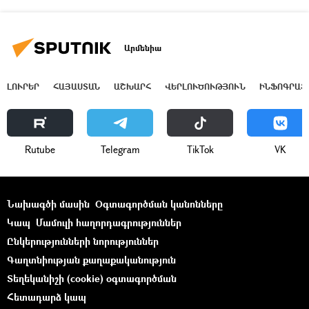
Արմենիա
ԼՈՒՐԵՐ
ՀԱՅԱՍՏԱՆ
ԱՇԽԱՐՀ
ՎԵՐԼՈՒԾՈՒԹՅՈՒՆ
ԻՆՖՈԳՐԱՖ
Rutube
Telegram
ТikТоk
VK
Նախագծի մասին
Օգտագործման կանոնները
Կապ
Մամուլի հաղորդագրություններ
Ընկերությունների նորություններ
Գաղտնիության քաղաքականություն
Տեղեկանիշի (cookie) օգտագործման
Հետադարձ կապ