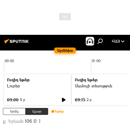
ՀԱՅ
Արմենիա
00:00
01:00
Ուղիղ եթեր
Ուղիղ եթեր
Լուրեր
Մամուլի տեսություն
09:00
09:15
5 ր
2 ր
Երեկ
Այսօր
Եթեր
ք. Երևան
106.0