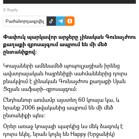
©
Ruptly
Բաժանորդագրվել
Փափուկ պարկավոր արջերը չինական Գունաչժոու
քաղաքի զբոսայգում ապրում են մի մեծ
ընտանիքով։
Կոալաների ամենամեծ պոպուլյացիան իրենց
ավստրալական հայրենիքի սահմաններից դուրս
բնակվում է չինական Գունաչժոու քաղաքի Սյան
Ցզյան սաֆարի–զբոսայգում։
Ընդհանուր առմամբ այստեղ 60 կոալա կա, և
նրանք 2006 թվականից ապրում են մի մեծ
ընտանիքի պես։
Օրեր առաջ կոալայի պարկից ևս մեկ ձագուկ է
դուրս եկել, նրան կոչել են Happy (Երջանիկ)