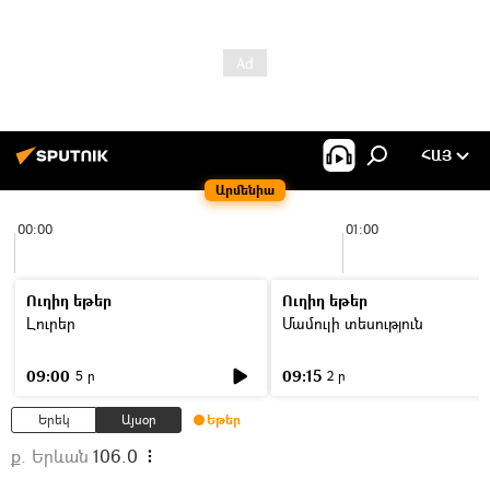
ՀԱՅ
Արմենիա
00:00
01:00
Ուղիղ եթեր
Ուղիղ եթեր
Լուրեր
Մամուլի տեսություն
09:00
09:15
5 ր
2 ր
Երեկ
Այսօր
Եթեր
ք. Երևան
106.0