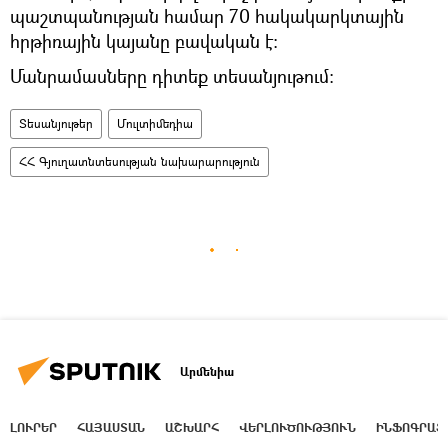
պաշտպանության համար 70 հակակարկտային
հրթիռային կայանը բավական է։
Մանրամասները դիտեք տեսանյութում։
Տեսանյութեր
Մուլտիմեդիա
ՀՀ Գյուղատնտեսության նախարարություն
Արմենիա
ԼՈՒՐԵՐ
ՀԱՅԱՍՏԱՆ
ԱՇԽԱՐՀ
ՎԵՐԼՈՒԾՈՒԹՅՈՒՆ
ԻՆՖՈԳՐԱՖ