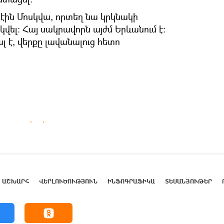
ին Մոսկվա, որտեղ նա կրկնակի
վել։ Հայ սակրավորն այժմ Երևանում է։
 է, վերքը լավանալուց հետո
ԱՇԽԱՐՀ
ՎԵՐԼՈՒԾՈՒԹՅՈՒՆ
ԻՆՖՈԳՐԱՖԻԿԱ
ՏԵՍԱՆՅՈՒԹԵՐ