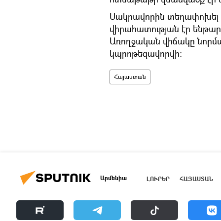
Սակրավորին տեղափոխել է
վիրահատության էր ենթարկ
Առողջական վիճակը նորմալ
կպրոթեզավորվի։
Հայաստան
Արմենիա
ԼՈՒՐԵՐ
ՀԱՅԱՍՏԱՆ