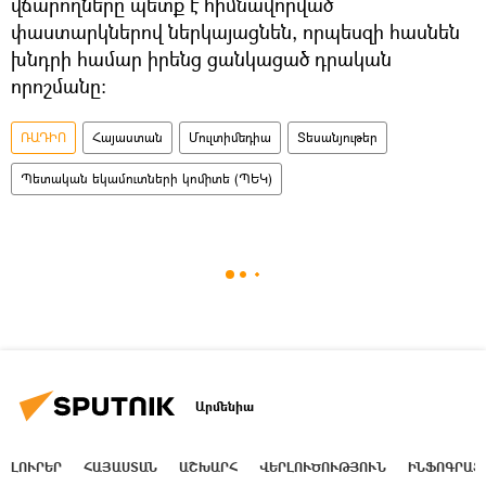
վճարողները պետք է հիմնավորված
փաստարկներով ներկայացնեն, որպեսզի հասնեն
խնդրի համար իրենց ցանկացած դրական
որոշմանը:
ՌԱԴԻՈ
Հայաստան
Մուլտիմեդիա
Տեսանյութեր
Պետական եկամուտների կոմիտե (ՊԵԿ)
Արմենիա
ԼՈՒՐԵՐ
ՀԱՅԱՍՏԱՆ
ԱՇԽԱՐՀ
ՎԵՐԼՈՒԾՈՒԹՅՈՒՆ
ԻՆՖՈԳՐԱՖ