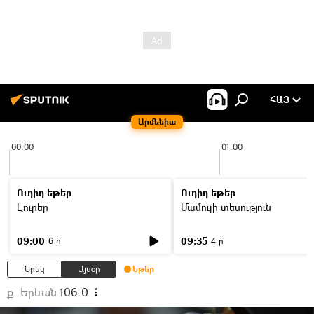
ՀԱՅ
Արմենիա
00:00
01:00
Ուղիղ եթեր
Ուղիղ եթեր
Լուրեր
Մամուլի տեսություն
09:00
09:35
6 ր
4 ր
Երեկ
Այսօր
Եթեր
ք. Երևան
106.0