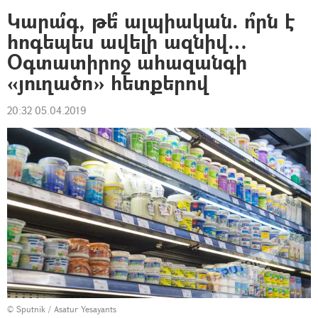
Կարա՞գ, թե՞ ալպիական. ո՞րն է
հոգեպես ավելի ազնիվ…
Օգտատիրոջ ահազանգի
«յուղածո» հետքերով
20:32 05.04.2019
© Sputnik / Asatur Yesayants