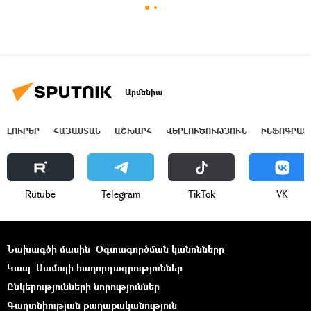
Արմենիա
ԼՈՒՐԵՐ
ՀԱՅԱՍՏԱՆ
ԱՇԽԱՐՀ
ՎԵՐԼՈՒԾՈՒԹՅՈՒՆ
ԻՆՖՈԳՐԱՖ
Rutube
Telegram
ТikТоk
VK
Նախագծի մասին
Օգտագործման կանոնները
Կապ
Մամուլի հաղորդագրություններ
Ընկերությունների նորություններ
Գաղտնիության քաղաքականություն