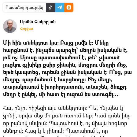
Բաժանորդագրվել
Արմեն Հակոբյան
Հոդված
Մի հին անեկդոտ կա: Բայց լավն է: Մեկը
հարցնում է. ինչպե՞ս պարզել՝ մեղրն իսկակա՞ն է,
թե՞ ոչ: Մյուսը պատասխանում է, թե՝ չվառած
լուցկու գլխիկը քսիր ջինսին, մտցրու մեղրի մեջ,
եթե կապտեց, ուրեմն ջինսն իսկական է: Ո՞նց, բա
մեղրը, զարմանում է հարցնողը: Ի՞նչ մեղր,
տարակուսում է խորհրդատուն, տնաշեն, ձեռքդ
մեղր է ընկել, մի հատ էլ ուզում ես ստուգե՞լ…
Հա, ինչու հիշեցի այս անեկդոտը: Դե, ինչպես էլ
չլինի, օրվա մեջ մի բան ուտում ենք: Կամ գոնե ինչ-
որ բանով սնվում: Պատահում է, ոչ միայն հոգևոր
սննդով: Հաց էլ է լինում: Պատահում է, որ