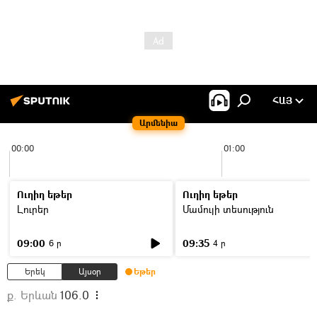
ՀԱՅ
Արմենիա
00:00
01:00
Ուղիղ եթեր
Ուղիղ եթեր
Լուրեր
Մամուլի տեսություն
09:00
09:35
6 ր
4 ր
Երեկ
Այսօր
Եթեր
ք. Երևան
106.0