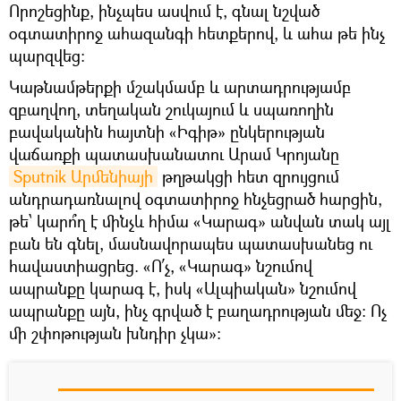
Որոշեցինք, ինչպես ասվում է, գնալ նշված
օգտատիրոջ ահազանգի հետքերով, և ահա թե ինչ
պարզվեց:
Կաթնամթերքի մշակմամբ և արտադրությամբ
զբաղվող, տեղական շուկայում և սպառողին
բավականին հայտնի «Իգիթ» ընկերության
վաճառքի պատասխանատու Արամ Կրոյանը
Sputnik Արմենիայի
թղթակցի հետ զրույցում
անդրադառնալով օգտատիրոջ հնչեցրած հարցին,
թե՝ կարո՞ղ է մինչև հիմա «Կարագ» անվան տակ այլ
բան են գնել, մասնավորապես պատասխանեց ու
հավաստիացրեց. «Ո՛չ, «Կարագ» նշումով
ապրանքը կարագ է, իսկ «Ալպիական» նշումով
ապրանքը այն, ինչ գրված է բաղադրության մեջ: Ոչ
մի շփոթության խնդիր չկա»: