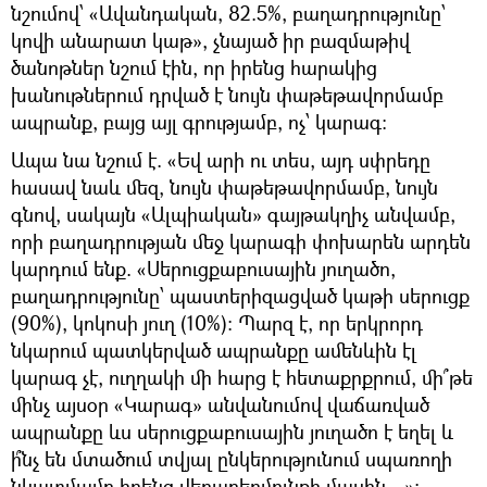
նշումով՝ «Ավանդական, 82.5%, բաղադրությունը՝
կովի անարատ կաթ», չնայած իր բազմաթիվ
ծանոթներ նշում էին, որ իրենց հարակից
խանութներում դրված է նույն փաթեթավորմամբ
ապրանք, բայց այլ գրությամբ, ոչ՝ կարագ:
Ապա նա նշում է. «Եվ արի ու տես, այդ սփրեդը
հասավ նաև մեզ, նույն փաթեթավորմամբ, նույն
գնով, սակայն «Ալպիական» գայթակղիչ անվամբ,
որի բաղադրության մեջ կարագի փոխարեն արդեն
կարդում ենք. «Սերուցքաբուսային յուղածո,
բաղադրությունը՝ պաստերիզացված կաթի սերուցք
(90%), կոկոսի յուղ (10%): Պարզ է, որ երկրորդ
նկարում պատկերված ապրանքը ամենևին էլ
կարագ չէ, ուղղակի մի հարց է հետաքրքրում, մի՞թե
մինչ այսօր «Կարագ» անվանումով վաճառված
ապրանքը ևս սերուցքաբուսային յուղածո է եղել և
ի՞նչ են մտածում տվյալ ընկերությունում սպառողի
նկատմամբ իրենց վերաբերմունքի մասին…»: