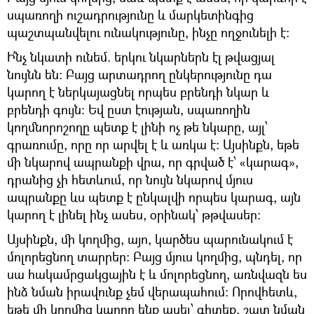
սպառողի ուշադրությունը և մարկետինգից
պաշտպանվելու ունակությունը, ինչը ողջունելի է:
Ի՛նչ նկատի ունեմ. երկու նկարներն էլ թվացյալ
նույնն են: Բայց արտադրող ընկերությունը դա
կարող է ներկայացնել որպես բրենդի նկար և
բրենդի գույն: Եվ ըստ էության, սպառողին
կողմնորոշողը պետք է լինի ոչ թե նկարը, այլ՝
գրառումը, որը որ արվել է և առկա է: Այսինքն, եթե
մի նկարով ապրանքի վրա, որ գրված է՝ «կարագ»,
դրանից չի հետևում, որ նույն նկարով մյուս
ապրանքը ևս պետք է ընկալվի որպես կարագ, այն
կարող է լինել ինչ ասես, օրինակ՝ թթվասեր:
Այսինքն, մի կողմից, այո, կարծես պարունակում է
մոլորեցնող տարրեր: Բայց մյուս կողմից, պնդել, որ
սա հակամրցակցային է և մոլորեցնող, առնվազն ես
ինձ նման իրավունք չեմ վերապահում: Որովհետև,
եթե մի կողմից կարող ենք ասել՝ գիտեք, շատ նման