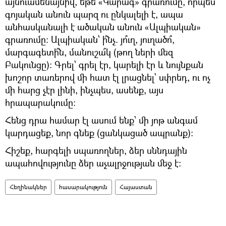
այնուամենայնիվ, եթե «Կարագ» գրառումը, որպես
գոյական անուն պարզ ու ընկալելի է, ապա
անհասկանալի է ածական անուն «Ալպիական»
գրառումը: Ալպիական՝ ի՞նչ. յո՞ւղ, յուղածո՞,
մարգագետի՞ն, մանուշա՞կ (թող ների մեզ
Բակունցը): Գրել՝ գրել էր, կարելի էր և նույնքան
խոշոր տառերով մի հատ էլ լրացնել՝ սփրեդ, ու ոչ
մի հարց չէր լինի, ինչպես, ասենք, այս
հրապարակումը:
Հենց դրա համար էլ ասում ենք՝ մի յոթ անգամ
կարդացեք, նոր գնեք (ցանկացած ապրանք):
Հիշեք, հարգելի սպառողներ, ձեր սննդային
ապահովությունը ձեր աչալրջության մեջ է:
Հեղինակներ
հասարակություն
Հայաստան